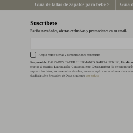
Guía de tallas de zapatos para bebé >
Guía d
Suscríbete
Recibe novedades, ofertas exclusivas y promociones en tu email.
Acepto recibir ofertas y comunicaciones comerciales
Responsable:
CALZADOS CARRILE HERMANOS GARCIA URIZ SC;
Finalida
propios al suscrito; Legitimación: Consentimiento;
Destinatarios:
No se comunicarán 
suprimir los datos, así como otros derechos, como se explica en la información adicio
detallada sobre Protección de Datos siguiendo
este enlace