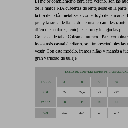
El mejor complemento para este verano, son las n
de la marca RIA cubiertas de lentejuelas en la parte 
la tira del talón metalizada con el logo de la marca. 
piel y la suela de llanta de neumático antideslizante
diferentes colores, lentejuelas oro y lentejuelas plat
Consejos de talla: Calzan el número. Para combinar
looks más casual de diario, son imprescindibles las
vestir. Con este modelo, iremos niñas y mamás a jue
gran variedad de tallaje.
TABLA DE CONVERSIONES DE LA MARCA RI
TALLA
35
36
37
38
CM
22
22,4
23
23,7
TALLA
41
42
43
44
CM
25,7
26,4
27
27,7