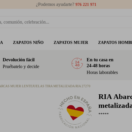
¿Podemos ayudarte?
976 221 971
ÑA
ZAPATOS NIÑO
ZAPATOS MUJER
ZAPATOS HOMB
Devolución fácil
En tu casa en
24-48 horas
Pruébatelo y decide
Horas laborables
ARCAS MUJER LENTEJUELAS TIRA METALIZADA RIA 27270
RIA
Abarca
metalizad
*****