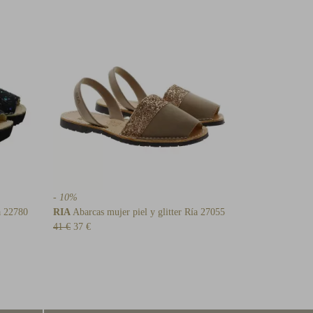
- 10%
a 22780
RIA
Abarcas mujer piel y glitter Ría 27055
41 €
37 €