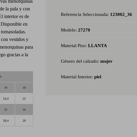
uevas menorquinas
de la pala y con
Referencia Seleccionada:
123002_36
El interior es de
. Disponible en
Modelo:
27270
a tornasoladas.
 con vestidos y
Material Piso:
LLANTA
 menorquinas para
go gracias a la
Género del calzado:
mujer
Material Interior:
piel
A
39
40
24,4
25
45
46
28,4
29