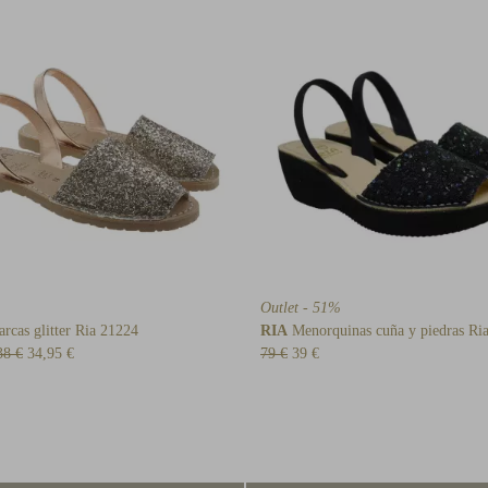
Outlet - 51%
rcas glitter Ria 21224
RIA
Menorquinas cuña y piedras Ri
38 €
34,95 €
79 €
39 €