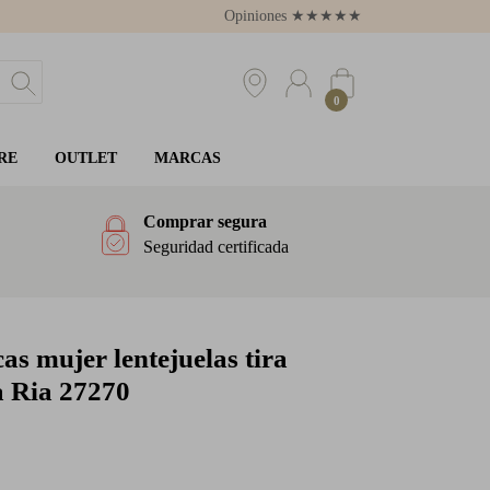
Opiniones
★
★
★
★
★
4.8
0
RE
OUTLET
MARCAS
Comprar segura
Seguridad certificada
s mujer lentejuelas tira
a Ria 27270