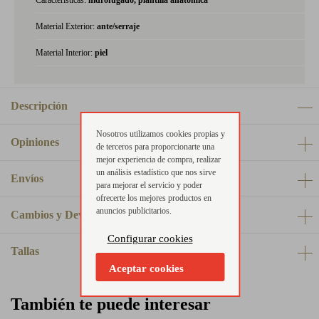
Características:
hidrofugado, plantilla anatómica
Material Exterior:
ante/serraje
Material Interior:
piel
Descripción
Nosotros utilizamos cookies propias y
Opiniones
de terceros para proporcionarte una
mejor experiencia de compra, realizar
un análisis estadístico que nos sirve
Envíos
para mejorar el servicio y poder
ofrecerte los mejores productos en
anuncios publicitarios.
Cambios y Devoluciones
Configurar cookies
Tallas
Aceptar cookies
También te puede interesar