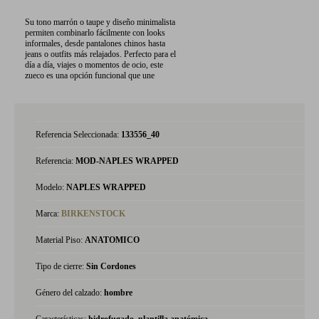
Su tono marrón o taupe y diseño minimalista
permiten combinarlo fácilmente con looks
informales, desde pantalones chinos hasta
jeans o outfits más relajados. Perfecto para el
día a día, viajes o momentos de ocio, este
zueco es una opción funcional que une
Referencia Seleccionada:
133556_40
Referencia:
MOD-NAPLES WRAPPED
Modelo:
NAPLES WRAPPED
Marca:
BIRKENSTOCK
Material Piso:
ANATOMICO
Tipo de cierre:
Sin Cordones
Género del calzado:
hombre