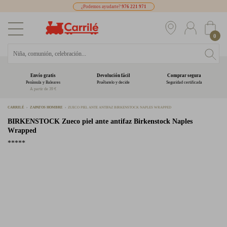
¿Podemos ayudarte?
976 221 971
0
Envío gratis
Devolución fácil
Comprar segura
Península y Baleares
Pruébatelo y decide
Seguridad certificada
A partir de 39 €
CARRILÉ
ZAPATOS HOMBRE
ZUECO PIEL ANTE ANTIFAZ BIRKENSTOCK NAPLES WRAPPED
BIRKENSTOCK
Zueco piel ante antifaz Birkenstock Naples
Wrapped
*****