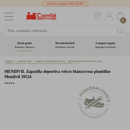
¿Podemos ayudarte?
976 221 971
0
Envío gratis
Devolución fácil
Comprar segura
Península y Baleares
Pruébatelo y decide
Seguridad certificada
A partir de 39 €
CARRILÉ
ZAPATOS NIÑA
ZAPATOS ORTOPÉDICOS NIÑA
DEPORTIVAS ORTOPÉDICAS NIÑA
ZAPATILLA DEPORTIVA VELCRO BLANCO/ROSA PLANTILLAS MENDIVIL 39524
MENDIVIL
Zapatilla deportiva velcro blanco/rosa plantillas
Mendivil 39524
*****