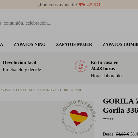
¿Podemos ayudarte?
976 221 971
ÑA
ZAPATOS NIÑO
ZAPATOS MUJER
ZAPATOS HOMB
Devolución fácil
En tu casa en
24-48 horas
Pruébatelo y decide
Horas laborables
ZAPATOS COLEGIALES DEPORTIVOS GORILA 33601
GORILA
Z
Gorila 33
*****
Desde:
64,95 €
58,4