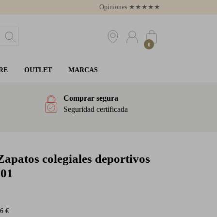
Opiniones
★
★
★
★
★
4.8
0
RE
OUTLET
MARCAS
Comprar segura
Seguridad certificada
apatos colegiales deportivos
601
6 €