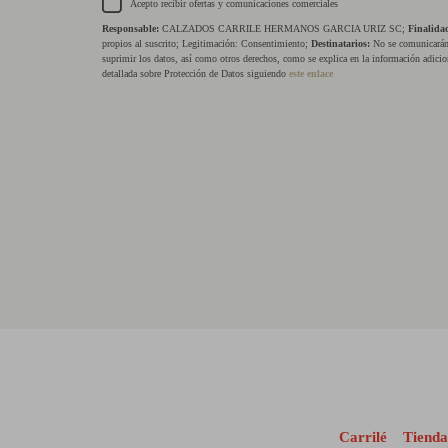
Acepto recibir ofertas y comunicaciones comerciales
Responsable:
CALZADOS CARRILE HERMANOS GARCIA URIZ SC;
Finalida
propios al suscrito; Legitimación: Consentimiento;
Destinatarios:
No se comunicarán 
suprimir los datos, así como otros derechos, como se explica en la información adicio
detallada sobre Protección de Datos siguiendo
este enlace
Carrilé
Tienda