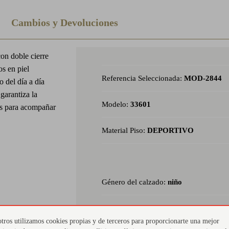
Cambios y Devoluciones
con doble cierre
s en piel
Referencia Seleccionada:
MOD-2844
o del día a día
garantiza la
Modelo:
33601
os para acompañar
Material Piso:
DEPORTIVO
Género del calzado:
niño
Material Exterior:
piel
tros utilizamos cookies propias y de terceros para proporcionarte una mejor