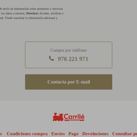
d:
envío de información sobre productos y servicios
los datos a terceros;
Derechos:
Acceder, rectificar y
nal. Puede consultar la información adicional y
Compra por teléfono
976 221 971
E-mail
s
Condiciones compra
Envíos
Pago
Devoluciones
Consultar p