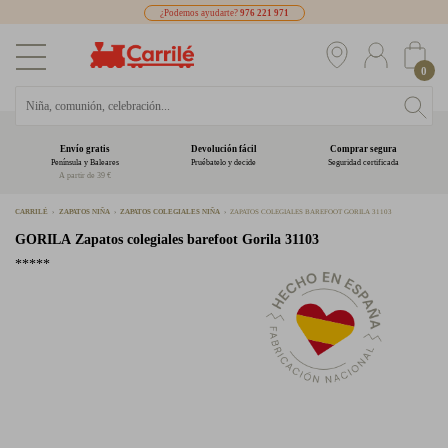
¿Podemos ayudarte?
976 221 971
0
Envío gratis
Devolución fácil
Comprar segura
Península y Baleares
Pruébatelo y decide
Seguridad certificada
A partir de 39 €
CARRILÉ
ZAPATOS NIÑA
ZAPATOS COLEGIALES NIÑA
ZAPATOS COLEGIALES BAREFOOT GORILA 31103
GORILA
Zapatos colegiales barefoot Gorila 31103
*****