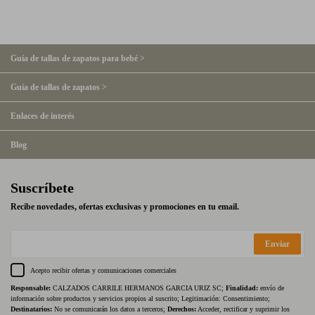
Guía de tallas de zapatos para bebé >
Guía de tallas de zapatos >
Enlaces de interés
Blog
Suscríbete
Recibe novedades, ofertas exclusivas y promociones en tu email.
Enviar
Acepto recibir ofertas y comunicaciones comerciales
Responsable:
CALZADOS CARRILE HERMANOS GARCIA URIZ SC;
Finalidad:
envío de
información sobre productos y servicios propios al suscrito; Legitimación: Consentimiento;
Destinatarios:
No se comunicarán los datos a terceros;
Derechos:
Acceder, rectificar y suprimir los