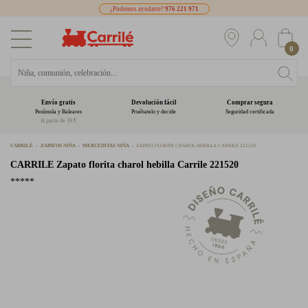
¿Podemos ayudarte?
976 221 971
0
Envío gratis
Devolución fácil
Comprar segura
Península y Baleares
Pruébatelo y decide
Seguridad certificada
A partir de 39 €
CARRILÉ
ZAPATOS NIÑA
MERCEDITAS NIÑA
ZAPATO FLORITA CHAROL HEBILLA CARRILE 221520
CARRILE
Zapato florita charol hebilla Carrile 221520
*****