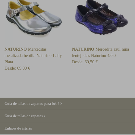
NATURINO
Merceditas
NATURINO
Mercedita azul niña
metalizada hebilla Naturino Lally
lentejuelas Naturino 4350
Plata
Desde:
69,50 €
Desde:
69,00 €
Guía de tallas de zapatos para bebé >
Guía de tallas de zapatos >
Enlaces de interés