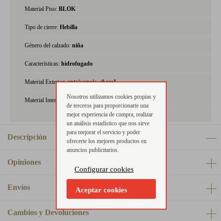
Material Piso:
BLOK
Tipo de cierre:
Hebilla
Género del calzado:
niña
Características:
hidrofugado
Material Exterior:
ante/serraje, charol
Nosotros utilizamos cookies propias y
Material Interior:
piel
de terceros para proporcionarte una
mejor experiencia de compra, realizar
un análisis estadístico que nos sirve
para mejorar el servicio y poder
Descripción
ofrecerte los mejores productos en
anuncios publicitarios.
Opiniones
Configurar cookies
Envíos
Aceptar cookies
Cambios y Devoluciones