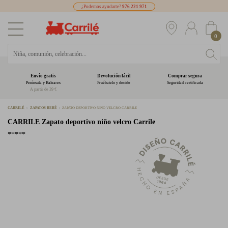
¿Podemos ayudarte?
976 221 971
0
Envío gratis
Devolución fácil
Comprar segura
Península y Baleares
Pruébatelo y decide
Seguridad certificada
A partir de 39 €
CARRILÉ
ZAPATOS BEBÉ
ZAPATO DEPORTIVO NIÑO VELCRO CARRILE
CARRILE
Zapato deportivo niño velcro Carrile
*****