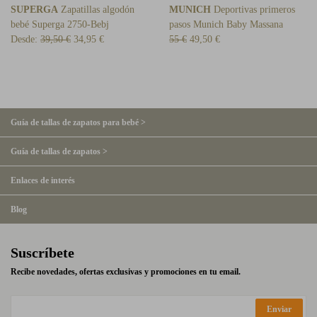
SUPERGA
Zapatillas algodón
MUNICH
Deportivas primeros
bebé Superga 2750-Bebj
pasos Munich Baby Massana
Desde:
39,50 €
34,95 €
55 €
49,50 €
Guía de tallas de zapatos para bebé >
Guía de tallas de zapatos >
Enlaces de interés
Blog
Suscríbete
Recibe novedades, ofertas exclusivas y promociones en tu email.
Enviar