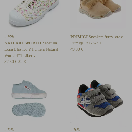
- 15%
PRIMIGI
Sneakers furry strass
NATURAL WORLD
Zapatilla
Primigi Pt I23740
Lona Elastico Y Puntera Natural
49,90 €
World 471 Liberty
37,50 €
32 €
- 12%
- 10%