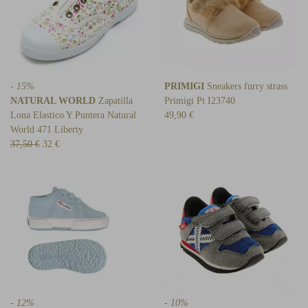
- 15%
PRIMIGI
Sneakers furry strass
NATURAL WORLD
Zapatilla
Primigi Pt I23740
Lona Elastico Y Puntera Natural
49,90 €
World 471 Liberty
37,50 €
32 €
- 12%
- 10%