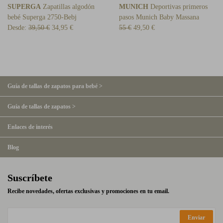
SUPERGA
Zapatillas algodón
MUNICH
Deportivas primeros
bebé Superga 2750-Bebj
pasos Munich Baby Massana
Desde:
39,50 €
34,95 €
55 €
49,50 €
Guía de tallas de zapatos para bebé >
Guía de tallas de zapatos >
Enlaces de interés
Blog
Suscríbete
Recibe novedades, ofertas exclusivas y promociones en tu email.
Enviar