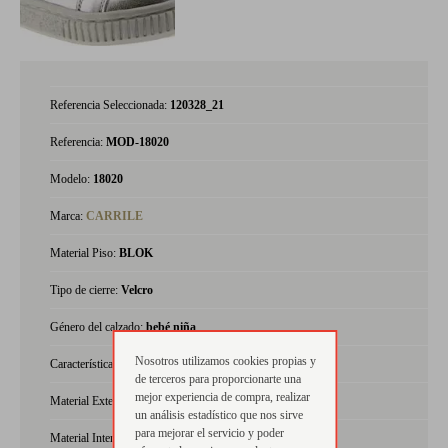
Referencia Seleccionada:
120328_21
Referencia:
MOD-18020
Modelo:
18020
Marca:
CARRILE
Material Piso:
BLOK
Tipo de cierre:
Velcro
Género del calzado:
bebé niña
Nosotros utilizamos cookies propias y
Características:
plantilla anatómica
de terceros para proporcionarte una
mejor experiencia de compra, realizar
Material Exterior:
charol, metalizado, napa
un análisis estadístico que nos sirve
para mejorar el servicio y poder
Material Interior:
piel