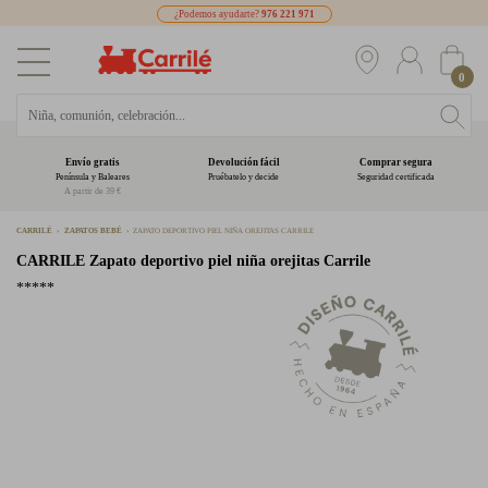
¿Podemos ayudarte?
976 221 971
0
Envío gratis
Devolución fácil
Comprar segura
Península y Baleares
Pruébatelo y decide
Seguridad certificada
A partir de 39 €
CARRILÉ
ZAPATOS BEBÉ
ZAPATO DEPORTIVO PIEL NIÑA OREJITAS CARRILE
CARRILE
Zapato deportivo piel niña orejitas Carrile
*****