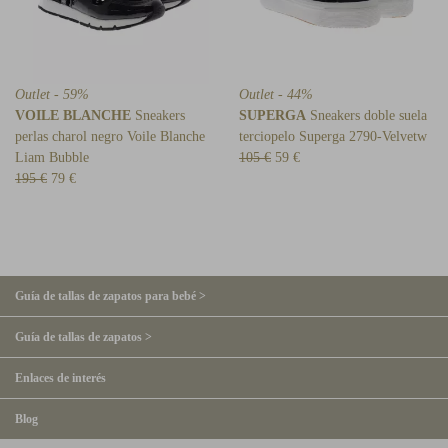
Outlet - 59%
Outlet - 44%
VOILE BLANCHE
Sneakers
SUPERGA
Sneakers doble suela
perlas charol negro Voile Blanche
terciopelo Superga 2790-Velvetw
Liam Bubble
105 €
59 €
195 €
79 €
Guía de tallas de zapatos para bebé >
Guía de tallas de zapatos >
Enlaces de interés
Blog