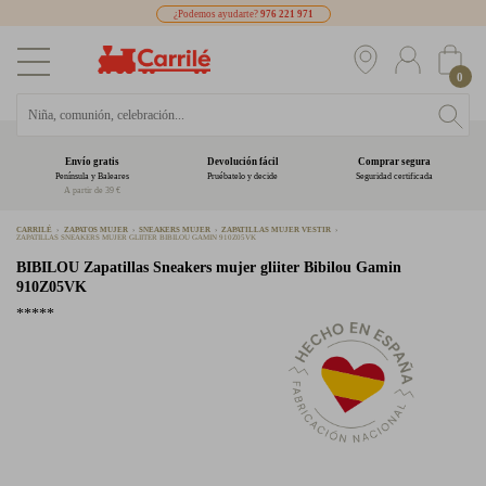
¿Podemos ayudarte?
976 221 971
0
Envío gratis
Devolución fácil
Comprar segura
Península y Baleares
Pruébatelo y decide
Seguridad certificada
A partir de 39 €
CARRILÉ
ZAPATOS MUJER
SNEAKERS MUJER
ZAPATILLAS MUJER VESTIR
ZAPATILLAS SNEAKERS MUJER GLIITER BIBILOU GAMIN 910Z05VK
BIBILOU
Zapatillas Sneakers mujer gliiter Bibilou Gamin
910Z05VK
*****