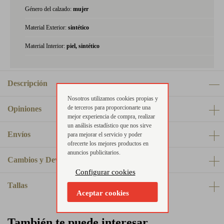
Género del calzado:
mujer
Material Exterior:
sintético
Material Interior:
piel, sintético
Descripción
Nosotros utilizamos cookies propias y
de terceros para proporcionarte una
Opiniones
mejor experiencia de compra, realizar
un análisis estadístico que nos sirve
Envíos
para mejorar el servicio y poder
ofrecerte los mejores productos en
anuncios publicitarios.
Cambios y Devoluciones
Configurar cookies
Tallas
Aceptar cookies
También te puede interesar