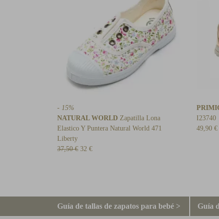
- 15%
PRIMI
NATURAL WORLD
Zapatilla Lona
I23740
Elastico Y Puntera Natural World 471
49,90 €
Liberty
37,50 €
32 €
Guía de tallas de zapatos para bebé >
Guía d