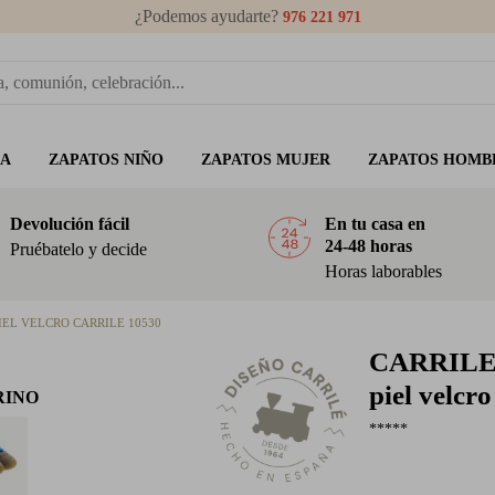
¿Podemos ayudarte?
976 221 971
ÑA
ZAPATOS NIÑO
ZAPATOS MUJER
ZAPATOS HOMB
Devolución fácil
En tu casa en
24-48 horas
Pruébatelo y decide
Horas laborables
IEL VELCRO CARRILE 10530
CARRIL
piel velcr
RINO
*****