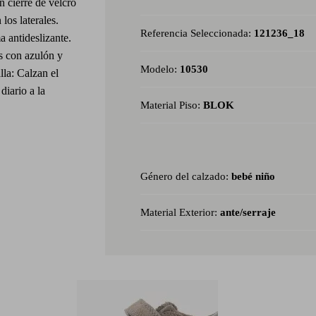
n cierre de velcro
los laterales.
Referencia Seleccionada:
121236_18
a antideslizante.
is con azulón y
Modelo:
10530
lla: Calzan el
diario a la
Material Piso:
BLOK
.
Género del calzado:
bebé niño
Material Exterior:
ante/serraje