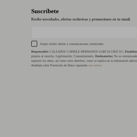
Suscríbete
Recibe novedades, ofertas exclusivas y promociones en tu email.
Acepto recibir ofertas y comunicaciones comerciales
Responsable:
CALZADOS CARRILE HERMANOS GARCIA URIZ SC;
Finalida
propios al suscrito; Legitimación: Consentimiento;
Destinatarios:
No se comunicarán 
suprimir los datos, así como otros derechos, como se explica en la información adicio
detallada sobre Protección de Datos siguiendo
este enlace