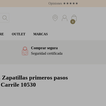
Opiniones
★
★
★
★
★
4.8
0
RE
OUTLET
MARCAS
Comprar segura
Seguridad certificada
E
Zapatillas primeros pasos
o Carrile 10530