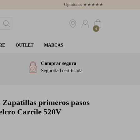
Opiniones
★
★
★
★
★
4.8
0
RE
OUTLET
MARCAS
Comprar segura
Seguridad certificada
E
Zapatillas primeros pasos
velcro Carrile 520V