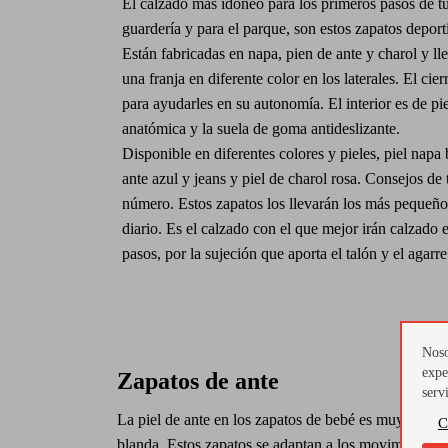
El calzado más idóneo para los primeros pasos de tu 
guardería y para el parque, son estos zapatos deport
Están fabricadas en napa, pien de ante y charol y l
una franja en diferente color en los laterales. El cier
para ayudarles en su autonomía. El interior es de piel
anatómica y la suela de goma antideslizante.
Disponible en diferentes colores y pieles, piel napa 
ante azul y jeans y piel de charol rosa. Consejos de 
número. Estos zapatos los llevarán los más pequeños
diario. Es el calzado con el que mejor irán calzado 
pasos, por la sujeción que aporta el talón y el agarre
Noso
expe
Zapatos de ante
serv
La piel de ante en los zapatos de bebé es muy suave
C
blanda. Estos zapatos se adaptan a los movimientos