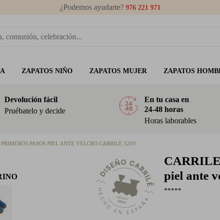
¿Podemos ayudarte?
976 221 971
ÑA
ZAPATOS NIÑO
ZAPATOS MUJER
ZAPATOS HOMB
Devolución fácil
En tu casa en
24-48 horas
Pruébatelo y decide
Horas laborables
 PRIMEROS PASOS PIEL ANTE VELCRO CARRILE 520V
CARRIL
piel ante 
RINO
*****