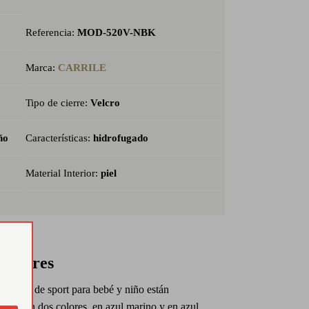
Referencia:
MOD-520V-NBK
Marca:
CARRILE
Tipo de cierre:
Velcro
ño
Características:
hidrofugado
Material Interior:
piel
 colores
zapatos de sport para bebé y niño están
ibles en dos colores, en azul marino y en azul