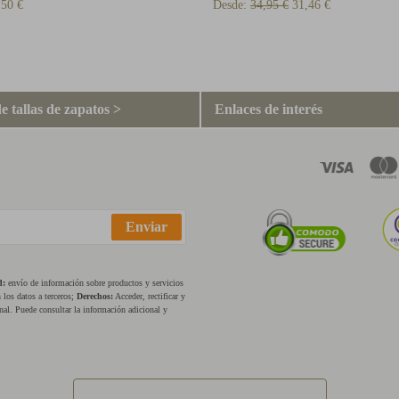
,50 €
Desde:
34,95 €
31,46 €
e tallas de zapatos >
Enlaces de interés
Enviar
d:
envío de información sobre productos y servicios
los datos a terceros;
Derechos:
Acceder, rectificar y
nal. Puede consultar la información adicional y