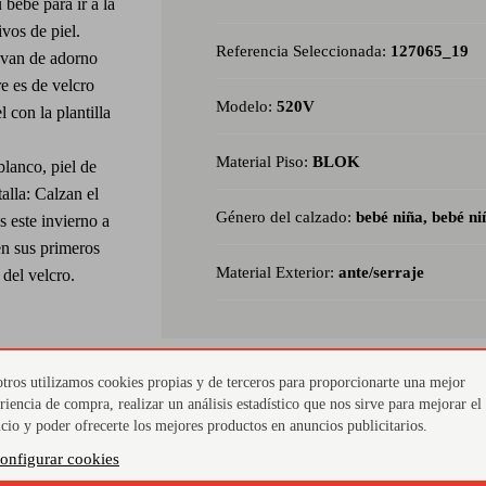
bebé para ir a la
ivos de piel.
Referencia Seleccionada:
127065_19
levan de adorno
re es de velcro
Modelo:
520V
 con la plantilla
Material Piso:
BLOK
blanco, piel de
talla: Calzan el
Género del calzado:
bebé niña, bebé ni
 este invierno a
en sus primeros
Material Exterior:
ante/serraje
 del velcro.
tros utilizamos cookies propias y de terceros para proporcionarte una mejor
riencia de compra, realizar un análisis estadístico que nos sirve para mejorar el
Con velcros
Dos
icio y poder ofrecerte los mejores productos en anuncios publicitarios.
 y
Para mayor comodad, elige zapatos para bebé con
Estos 
onfigurar cookies
cierre de velcro de gran sujeción en el empeine.
dispon