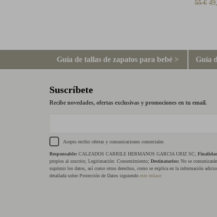
55 €
49
Guía de tallas de zapatos para bebé >
Guía d
Suscríbete
Recibe novedades, ofertas exclusivas y promociones en tu email.
Acepto recibir ofertas y comunicaciones comerciales
Responsable:
CALZADOS CARRILE HERMANOS GARCIA URIZ SC;
Finalida
propios al suscrito; Legitimación: Consentimiento;
Destinatarios:
No se comunicarán 
suprimir los datos, así como otros derechos, como se explica en la información adicio
detallada sobre Protección de Datos siguiendo
este enlace