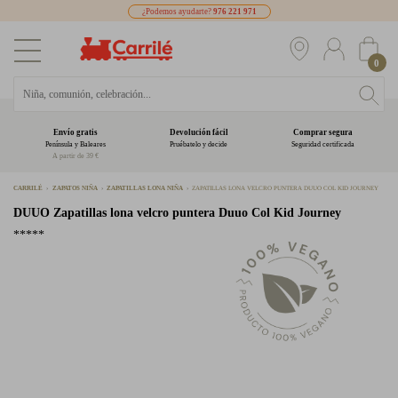
¿Podemos ayudarte?
976 221 971
0
Envío gratis
Devolución fácil
Comprar segura
Península y Baleares
Pruébatelo y decide
Seguridad certificada
A partir de 39 €
CARRILÉ
ZAPATOS NIÑA
ZAPATILLAS LONA NIÑA
ZAPATILLAS LONA VELCRO PUNTERA DUUO COL KID JOURNEY
DUUO
Zapatillas lona velcro puntera Duuo Col Kid Journey
*****