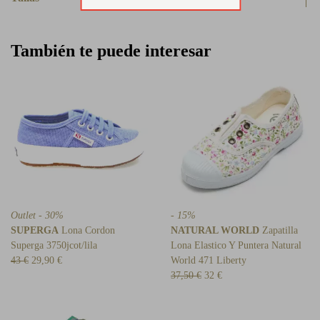
También te puede interesar
Outlet - 30%
- 15%
SUPERGA
Lona Cordon
NATURAL WORLD
Zapatilla
Superga 3750jcot/lila
Lona Elastico Y Puntera Natural
43 €
29,90 €
World 471 Liberty
37,50 €
32 €