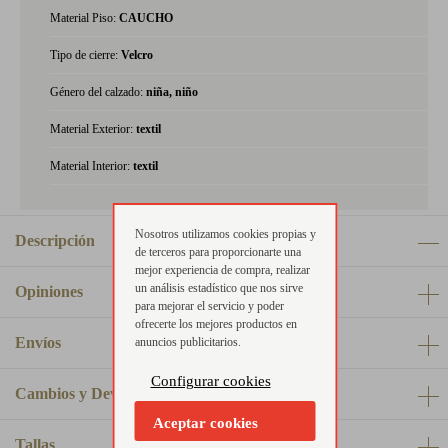
Material Piso:
CAUCHO
Tipo de cierre:
Velcro
Género del calzado:
niña, niño
Material Exterior:
textil
Material Interior:
textil
Nosotros utilizamos cookies propias y
Descripción
de terceros para proporcionarte una
mejor experiencia de compra, realizar
un análisis estadístico que nos sirve
Opiniones
para mejorar el servicio y poder
ofrecerte los mejores productos en
Envíos
anuncios publicitarios.
Configurar cookies
Cambios y Devoluciones
Aceptar cookies
Tallas