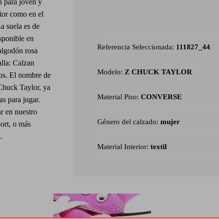
 para joven y
rior como en el
La suela es de
isponible en
Referencia Seleccionada:
111827_44
 algodón rosa
lla: Calzan
Modelo:
Z CHUCK TAYLOR
nos. El nombre de
 Chuck Taylor, ya
Material Piso:
CONVERSE
as para jugar.
r en nuestro
Género del calzado:
mujer
ort, o más
.
Material Interior:
textil