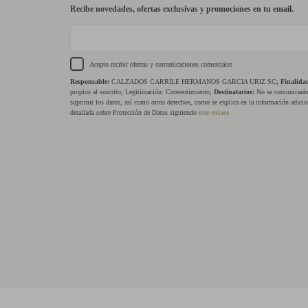
Recibe novedades, ofertas exclusivas y promociones en tu email.
Acepto recibir ofertas y comunicaciones comerciales
Responsable:
CALZADOS CARRILE HERMANOS GARCIA URIZ SC;
Finalida
propios al suscrito; Legitimación: Consentimiento;
Destinatarios:
No se comunicarán 
suprimir los datos, así como otros derechos, como se explica en la información adicio
detallada sobre Protección de Datos siguiendo
este enlace