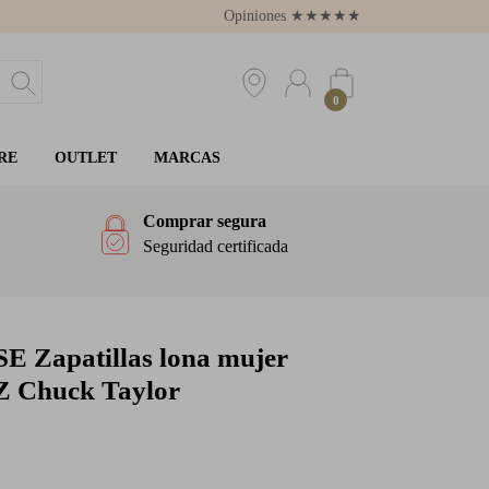
Opiniones
★
★
★
★
★
4.8
0
RE
OUTLET
MARCAS
Comprar segura
Seguridad certificada
SE
Zapatillas lona mujer
Z Chuck Taylor