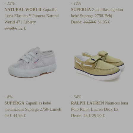
- 15%
- 12%
NATURAL WORLD
Zapatilla
SUPERGA
Zapatillas algodón
Lona Elastico Y Puntera Natural
bebé Superga 2750-Bebj
World 471 Liberty
Desde:
39,50 €
34,95 €
37,50 €
32 €
- 8%
- 34%
SUPERGA
Zapatillas bebé
RALPH LAUREN
Náuticos lona
metalizadas Superga 2750-Lameb
Polo Ralph Lauren Deck Ez
49 €
44,95 €
Desde:
45 €
29,90 €