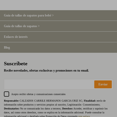
Guía de tallas de zapatos para bebé >
Guía de tallas de zapatos >
Enlaces de interés
Blog
Suscríbete
Recibe novedades, ofertas exclusivas y promociones en tu email.
Enviar
Acepto recibir ofertas y comunicaciones comerciales
Responsable:
CALZADOS CARRILE HERMANOS GARCIA URIZ SC;
Finalidad:
envío de
información sobre productos y servicios propios al suscrito; Legitimación: Consentimiento;
Destinatarios:
No se comunicarán los datos a terceros;
Derechos:
Acceder, rectificar y suprimir los
datos, así como otros derechos, como se explica en la información adicional. Puede consultar la
información adicional y detallada sobre Protección de Datos siguiendo
este enlace