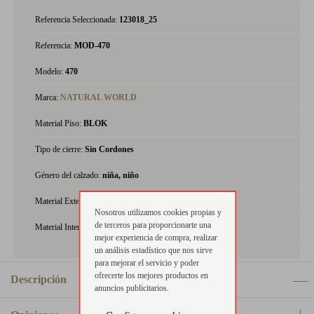
Referencia Seleccionada:
123018_25
Referencia:
MOD-470
Modelo:
470
Marca:
NATURAL WORLD
Material Piso:
BLOK
Tipo de cierre:
Sin Cordones
Género del calzado:
niña, niño
Material Exterior:
textil
Nosotros utilizamos cookies propias y
de terceros para proporcionarte una
Material Interior:
textil
mejor experiencia de compra, realizar
un análisis estadístico que nos sirve
para mejorar el servicio y poder
ofrecerte los mejores productos en
Descripción
anuncios publicitarios.