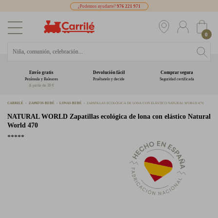
¿Podemos ayudarte?
976 221 971
0
Envío gratis
Devolución fácil
Comprar segura
Península y Baleares
Pruébatelo y decide
Seguridad certificada
A partir de 39 €
CARRILÉ
ZAPATOS BEBÉ
LONAS BEBÉ
ZAPATILLAS ECOLÓGICA DE LONA CON ELÁSTICO NATURAL WORLD 470
NATURAL WORLD
Zapatillas ecológica de lona con elástico Natural
World 470
*****