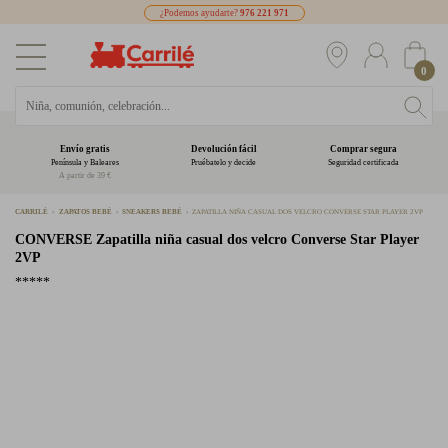
¿Podemos ayudarte?
976 221 971
0
Envío gratis
Devolución fácil
Comprar segura
Península y Baleares
Pruébatelo y decide
Seguridad certificada
A partir de 39 €
CARRILÉ
ZAPATOS BEBÉ
SNEAKERS BEBÉ
ZAPATILLA NIÑA CASUAL DOS VELCRO CONVERSE STAR PLAYER 2VP
CONVERSE
Zapatilla niña casual dos velcro Converse Star Player
2VP
*****