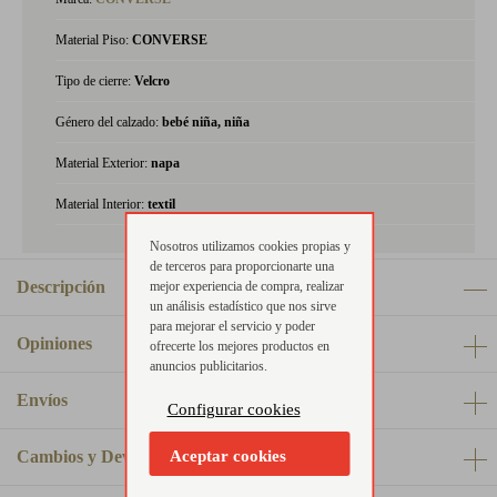
Material Piso:
CONVERSE
Tipo de cierre:
Velcro
Género del calzado:
bebé niña, niña
Material Exterior:
napa
Material Interior:
textil
Nosotros utilizamos cookies propias y
de terceros para proporcionarte una
Descripción
mejor experiencia de compra, realizar
un análisis estadístico que nos sirve
para mejorar el servicio y poder
Opiniones
ofrecerte los mejores productos en
anuncios publicitarios.
Envíos
Configurar cookies
Cambios y Devoluciones
Aceptar cookies