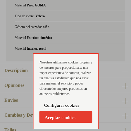
Material Piso:
GOMA
Tipo de cierre:
Velcro
Género del calzado:
niña
Material Exterior:
sintético
Material Interior:
textil
Nosotros utilizamos cookies propias y
de terceros para proporcionarte una
Descripción
mejor experiencia de compra, realizar
un análisis estadístico que nos sirve
para mejorar el servicio y poder
Opiniones
ofrecerte los mejores productos en
anuncios publicitarios.
Envíos
Configurar cookies
Cambios y Devoluciones
Aceptar cookies
Tallas