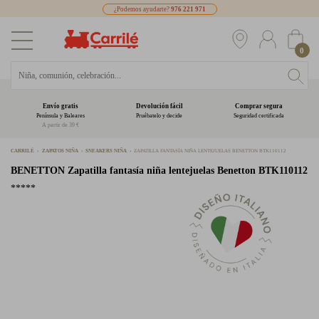
¿Podemos ayudarte?
976 221 971
0
Envío gratis
Devolución fácil
Comprar segura
Península y Baleares
Pruébatelo y decide
Seguridad certificada
A partir de 39 €
CARRILÉ
ZAPATOS NIÑA
SNEAKERS NIÑA
ZAPATILLA FANTASÍA NIÑA LENTEJUELAS BENETTON BTK110112
BENETTON
Zapatilla fantasía niña lentejuelas Benetton BTK110112
*****