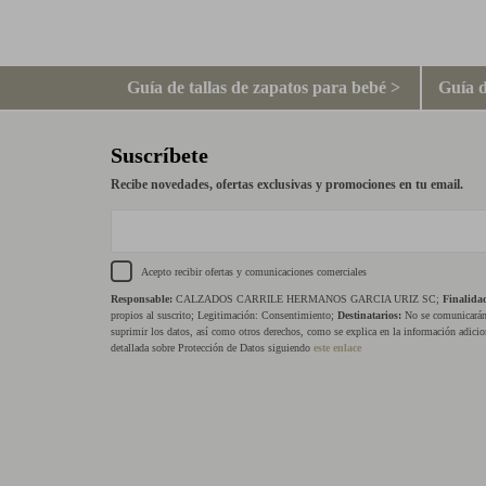
Guía de tallas de zapatos para bebé >
Guía d
Suscríbete
Recibe novedades, ofertas exclusivas y promociones en tu email.
Acepto recibir ofertas y comunicaciones comerciales
Responsable:
CALZADOS CARRILE HERMANOS GARCIA URIZ SC;
Finalida
propios al suscrito; Legitimación: Consentimiento;
Destinatarios:
No se comunicarán 
suprimir los datos, así como otros derechos, como se explica en la información adicio
detallada sobre Protección de Datos siguiendo
este enlace