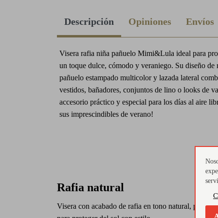
Descripción
Opiniones
Envíos
Visera rafia niña pañuelo Mimi&Lula ideal para pro
un toque dulce, cómodo y veraniego. Su diseño de r
pañuelo estampado multicolor y lazada lateral comb
vestidos, bañadores, conjuntos de lino o looks de v
accesorio práctico y especial para los días al aire li
sus imprescindibles de verano!
Noso
expe
serv
Rafia natural
C
Visera con acabado de rafia en tono natural, perfecta
A