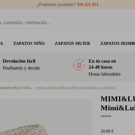
¿Podemos ayudarte?
976 221 971
ÑA
ZAPATOS NIÑO
ZAPATOS MUJER
ZAPATOS HOMB
Devolución fácil
En tu casa en
24-48 horas
Pruébatelo y decide
Horas laborables
SORIOS PELO NIÑA
VISERA RAFIA NIÑA PAÑUELO MIMI&LULA 189003
MIMI&L
Mimi&Lul
*****
20,00 €