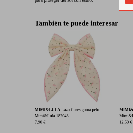
para proteger del sol con estilo.
También te puede interesar
MIMI&LULA
Lazo flores goma pelo
MIMI
Mimi&Lula 182043
Mimi&L
7,90 €
12,50 €