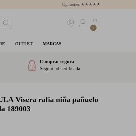
Opiniones
★
★
★
★
★
4.8
0
RE
OUTLET
MARCAS
Comprar segura
Seguridad certificada
ULA
Visera rafia niña pañuelo
a 189003