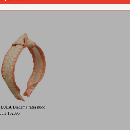
lazada lateral para un toque dulce y especial.
vacaci
&LULA
Diadema rafia nudo
ula 182095