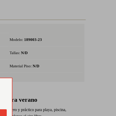
Modelo:
189003-23
Tallas:
N/D
Material Piso:
N/D
al para verano
rio ligero y práctico para playa, piscina,