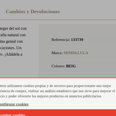
Cambios y Devoluciones
teger del sol con
afia natural con
Referencia:
133739
ina genial con
acaciones. Un
Marca:
MIMI&LULA
bre. ¡Añádela a
Colores:
BEIG
tros utilizamos cookies propias y de terceros para proporcionarte una mejor
riencia de compra, realizar un análisis estadístico que nos sirve para mejorar el
icio y poder ofrecerte los mejores productos en anuncios publicitarios.
Pañuelo estampado
Ide
onfigurar cookies
Banda de tejido con pequeños motivos multicolor y
Acceso
ceptar cookies