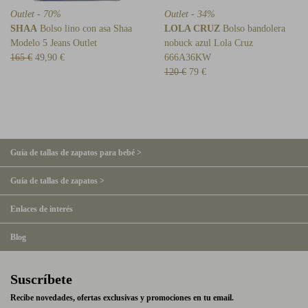
Outlet - 70%
Outlet - 34%
SHAA
Bolso lino con asa Shaa
LOLA CRUZ
Bolso bandolera
Modelo 5 Jeans Outlet
nobuck azul Lola Cruz
165 €
49,90 €
666A36KW
120 €
79 €
Guía de tallas de zapatos para bebé >
Guía de tallas de zapatos >
Enlaces de interés
Blog
Suscríbete
Recibe novedades, ofertas exclusivas y promociones en tu email.