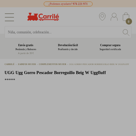
¿Podemos ayudarte?
976 221 971
0
Envío gratis
Devolución fácil
Comprar segura
Península y Baleares
Pruébatelo y decide
Seguridad certificada
A partir de 39 €
CARRILÉ
ZAPATOS MUJER
COMPLEMENTOS MUJER
UGG GORRO PESCADOR BORREGUILLO BEIG W UGGFLUFF
UGG
Ugg Gorro Pescador Borreguillo Beig W Uggfluff
*****