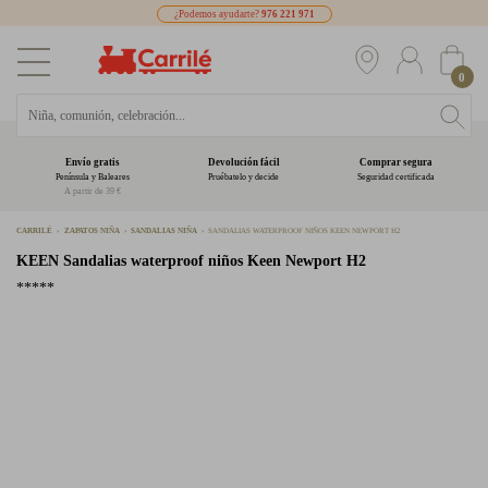
¿Podemos ayudarte?
976 221 971
0
Envío gratis
Devolución fácil
Comprar segura
Península y Baleares
Pruébatelo y decide
Seguridad certificada
A partir de 39 €
CARRILÉ
ZAPATOS NIÑA
SANDALIAS NIÑA
SANDALIAS WATERPROOF NIÑOS KEEN NEWPORT H2
KEEN
Sandalias waterproof niños Keen Newport H2
*****