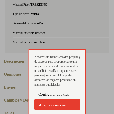
Material Piso:
TREKKING
Tipo de cierre:
Velcro
Género del calzado:
niño
Material Exterior:
sintético
Material Interior:
sintético
Nosotros utilizamos cookies propias y
Descripción
de terceros para proporcionarte una
mejor experiencia de compra, realizar
un análisis estadístico que nos sirve
Opiniones
para mejorar el servicio y poder
ofrecerte los mejores productos en
anuncios publicitarios.
Envíos
Configurar cookies
Cambios y Devoluciones
Aceptar cookies
Tallas