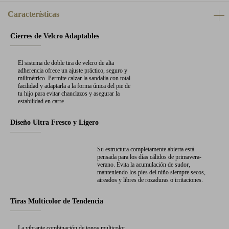
Características
Cierres de Velcro Adaptables
El sistema de doble tira de velcro de alta
adherencia ofrece un ajuste práctico, seguro y
milimétrico. Permite calzar la sandalia con total
facilidad y adaptarla a la forma única del pie de
tu hijo para evitar chanclazos y asegurar la
estabilidad en carre
Diseño Ultra Fresco y Ligero
Su estructura completamente abierta está
pensada para los días cálidos de primavera-
verano. Evita la acumulación de sudor,
manteniendo los pies del niño siempre secos,
aireados y libres de rozaduras o irritaciones.
Tiras Multicolor de Tendencia
La vibrante combinación de tonos multicolor