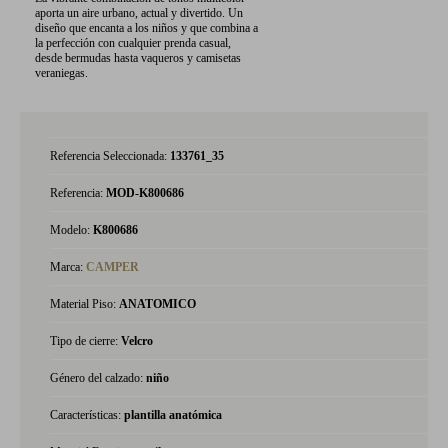
aporta un aire urbano, actual y divertido. Un
diseño que encanta a los niños y que combina a
la perfección con cualquier prenda casual,
desde bermudas hasta vaqueros y camisetas
veraniegas.
Referencia Seleccionada:
133761_35
Referencia:
MOD-K800686
Modelo:
K800686
Marca:
CAMPER
Material Piso:
ANATOMICO
Tipo de cierre:
Velcro
Género del calzado:
niño
Características:
plantilla anatómica