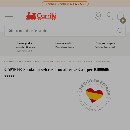
¿Podemos ayudarte?
976 221 971
0
Envío gratis
Devolución fácil
Comprar segura
Península y Baleares
Pruébatelo y decide
Seguridad certificada
A partir de 39 €
CARRILÉ
ZAPATOS NIÑO
SANDALIAS NIÑO
SANDALIAS VELCROS NIÑO ABIERTAS CAMPER K800686
CAMPER
Sandalias velcros niño abiertas Camper K800686
*****