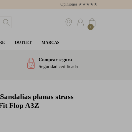
Opiniones
★
★
★
★
★
4.8
0
RE
OUTLET
MARCAS
Comprar segura
Seguridad certificada
Sandalias planas strass
Fit Flop A3Z