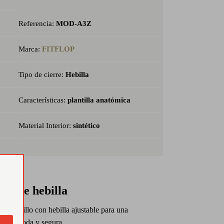
Referencia:
MOD-A3Z
Marca:
FITFLOP
Tipo de cierre:
Hebilla
Características:
plantilla anatómica
Material Interior:
sintético
rre de hebilla
a al tobillo con hebilla ajustable para una
ión cómoda y segura.