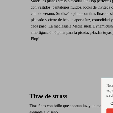
Sandalias planas strass plateadas Fit Flop perfectas
con vestidos, pantalones fluidos, looks de invitada o
chic de verano. Su diseño plano con tiras finas de s
plateado y cierre de hebilla aporta luz, comodidad y
cada paso. La mediasuela Media suela Dynamicush
amortiguación ótpima para la pisada. ¡Hazlas tuyas y
Flop!
Noso
expe
Tiras de strass
serv
C
Tiras finas con brillo que aportan luz y un toque
elegante al diseño.