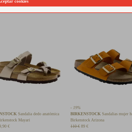
ceptar cookies
- 19%
ENSTOCK
Sandalia dedo anatómica
BIRKENSTOCK
Sandalias mujer he
irkenstock Mayari
Birkenstock Arizona
9,90 €
110 €
89 €