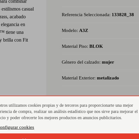
 para combinar
 estilismos casual
Referencia Seleccionada:
133828_38
trass, acabado
 elegancia en
Modelo:
A3Z
™ tiene una
 brilla con Fit
Material Piso:
BLOK
Género del calzado:
mujer
Material Exterior:
metalizado
tros utilizamos cookies propias y de terceros para proporcionarte una mejor
riencia de compra, realizar un análisis estadístico que nos sirve para mejorar el
Diseño plano
Cie
icio y poder ofrecerte los mejores productos en anuncios publicitarios.
onfigurar cookies
Sandalia plana cómoda y versátil, ideal para looks
Pulser
diarios o planes especiales.
sujec