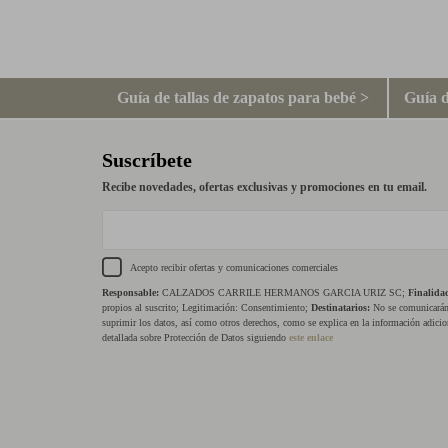
Guía de tallas de zapatos para bebé >
Guía d
Suscríbete
Recibe novedades, ofertas exclusivas y promociones en tu email.
Acepto recibir ofertas y comunicaciones comerciales
Responsable:
CALZADOS CARRILE HERMANOS GARCIA URIZ SC;
Finalida
propios al suscrito; Legitimación: Consentimiento;
Destinatarios:
No se comunicarán 
suprimir los datos, así como otros derechos, como se explica en la información adicio
detallada sobre Protección de Datos siguiendo
este enlace