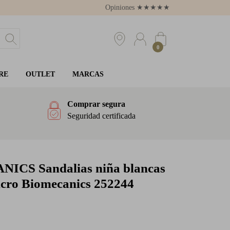
Opiniones
★
★
★
★
★
4.8
0
RE
OUTLET
MARCAS
Comprar segura
Seguridad certificada
ANICS
Sandalias niña blancas
elcro Biomecanics 252244