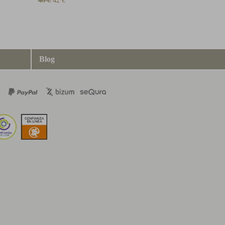
46 €
42 €
Blog