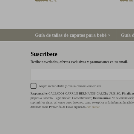
49,90 €
45 €
85 €
68
Guía de tallas de zapatos para bebé >
Guía d
Suscríbete
Recibe novedades, ofertas exclusivas y promociones en tu email.
Acepto recibir ofertas y comunicaciones comerciales
Responsable:
CALZADOS CARRILE HERMANOS GARCIA URIZ SC;
Finalida
propios al suscrito; Legitimación: Consentimiento;
Destinatarios:
No se comunicarán 
suprimir los datos, así como otros derechos, como se explica en la información adicio
detallada sobre Protección de Datos siguiendo
este enlace