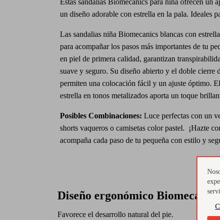
Estas sandalias Biomecanics para niña ofrecen un aj
un diseño adorable con estrella en la pala. Ideales pa
Las sandalias niña Biomecanics blancas con estrell
para acompañar los pasos más importantes de tu pe
en piel de primera calidad, garantizan transpirabilid
suave y seguro. Su diseño abierto y el doble cierre 
permiten una colocación fácil y un ajuste óptimo. El
estrella en tonos metalizados aporta un toque brillan
Posibles Combinaciones:
Luce perfectas con un ve
shorts vaqueros o camisetas color pastel. ¡Hazte co
acompaña cada paso de tu pequeña con estilo y seg
Noso
expe
serv
Diseño ergonómico Biomecanics
C
Favorece el desarrollo natural del pie.