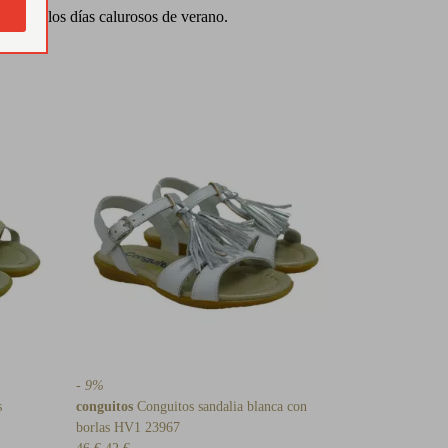
to para los días calurosos de verano.
- 9%
s
conguitos
Conguitos sandalia blanca con
borlas HV1 23967