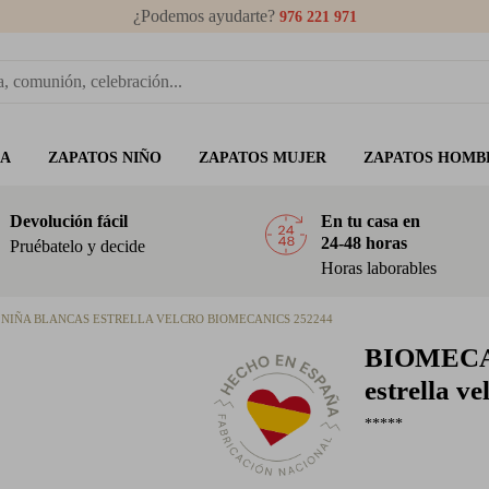
¿Podemos ayudarte?
976 221 971
ÑA
ZAPATOS NIÑO
ZAPATOS MUJER
ZAPATOS HOMB
Devolución fácil
En tu casa en
24-48 horas
Pruébatelo y decide
Horas laborables
NIÑA BLANCAS ESTRELLA VELCRO BIOMECANICS 252244
BIOMEC
estrella v
*****