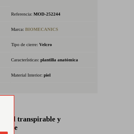
Referencia:
MOD-252244
Marca:
BIOMECANICS
Tipo de cierre:
Velcro
Características:
plantilla anatómica
Material Interior:
piel
erial transpirable y
istente