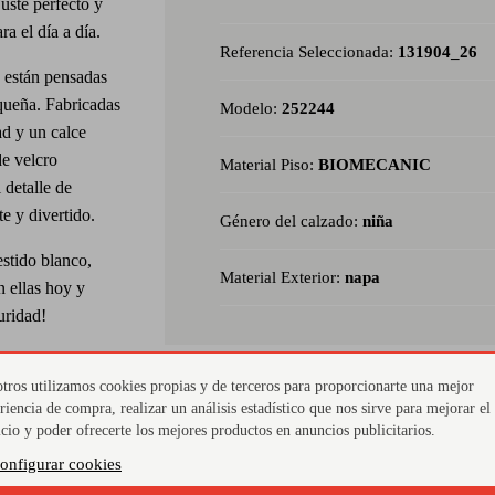
uste perfecto y
ra el día a día.
Referencia Seleccionada:
131904_26
a están pensadas
queña. Fabricadas
Modelo:
252244
ad y un calce
de velcro
Material Piso:
BIOMECANIC
 detalle de
te y divertido.
Género del calzado:
niña
stido blanco,
Material Exterior:
napa
n ellas hoy y
uridad!
tros utilizamos cookies propias y de terceros para proporcionarte una mejor
riencia de compra, realizar un análisis estadístico que nos sirve para mejorar el
icio y poder ofrecerte los mejores productos en anuncios publicitarios.
Cierre doble con velcro
Mat
onfigurar cookies
res
Ajuste rápido y seguro, ideal para niñas activas.