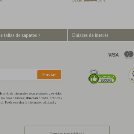
 €
Desde:
39,95 €
36 €
e tallas de zapatos >
Enlaces de interés
Enviar
d:
envío de información sobre productos y servicios
los datos a terceros;
Derechos:
Acceder, rectificar y
nal. Puede consultar la información adicional y