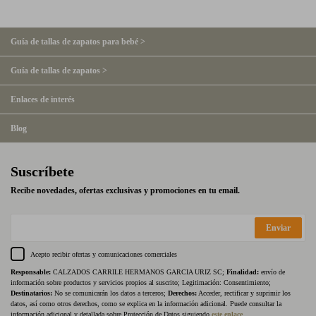
Guía de tallas de zapatos para bebé >
Guía de tallas de zapatos >
Enlaces de interés
Blog
Suscríbete
Recibe novedades, ofertas exclusivas y promociones en tu email.
Enviar
Acepto recibir ofertas y comunicaciones comerciales
Responsable:
CALZADOS CARRILE HERMANOS GARCIA URIZ SC;
Finalidad:
envío de
información sobre productos y servicios propios al suscrito; Legitimación: Consentimiento;
Destinatarios:
No se comunicarán los datos a terceros;
Derechos:
Acceder, rectificar y suprimir los
datos, así como otros derechos, como se explica en la información adicional. Puede consultar la
información adicional y detallada sobre Protección de Datos siguiendo
este enlace