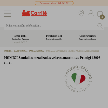
¿Podemos ayudarte?
976 221 971
0
Envío gratis
Devolución fácil
Comprar segura
Península y Baleares
Pruébatelo y decide
Seguridad certificada
A partir de 39 €
CARRILÉ
ZAPATOS NIÑA
SANDALIAS NIÑA
SANDALIAS METALIZADAS VELCROS ANATÓMICAS PRIMIGI 13906
PRIMIGI
Sandalias metalizadas velcros anatómicas Primigi 13906
*****