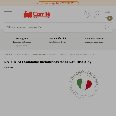
¿Podemos ayudarte?
976 221 971
0
Envío gratis
Devolución fácil
Comprar segura
Península y Baleares
Pruébatelo y decide
Seguridad certificada
A partir de 39 €
CARRILÉ
ZAPATOS BEBÉ
SANDALIAS BEBÉ
SANDALIAS METALIZADAS TOPOS NATURINO ALBY
NATURINO
Sandalias metalizadas topos Naturino Alby
*****