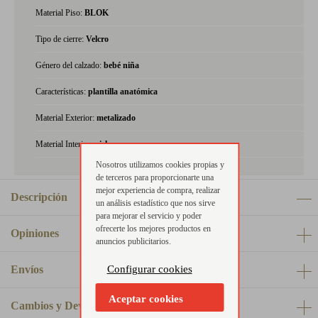
Material Piso:
BLOK
Tipo de cierre:
Velcro
Género del calzado:
bebé niña
Características:
plantilla anatómica
Material Exterior:
metalizado
Material Interior:
piel
Nosotros utilizamos cookies propias y
de terceros para proporcionarte una
mejor experiencia de compra, realizar
Descripción
un análisis estadístico que nos sirve
para mejorar el servicio y poder
ofrecerte los mejores productos en
Opiniones
anuncios publicitarios.
Configurar cookies
Envíos
Aceptar cookies
Cambios y Devoluciones