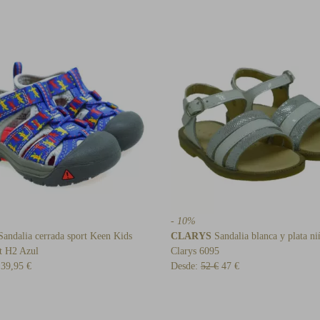
- 10%
andalia cerrada sport Keen Kids
CLARYS
Sandalia blanca y plata ni
t H2 Azul
Clarys 6095
39,95 €
Desde:
52 €
47 €