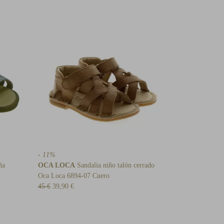
- 11%
ña
OCA LOCA
Sandalia niño talón cerrado
Oca Loca 6894-07 Cuero
45 €
39,90 €