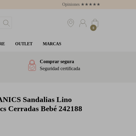
Opiniones
★
★
★
★
★
4.8
0
RE
OUTLET
MARCAS
Comprar segura
Seguridad certificada
ANICS
Sandalias Lino
cs Cerradas Bebé 242188