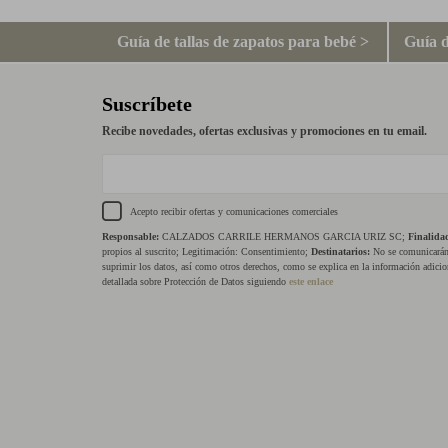
Guía de tallas de zapatos para bebé >
Guía d
Suscríbete
Recibe novedades, ofertas exclusivas y promociones en tu email.
Acepto recibir ofertas y comunicaciones comerciales
Responsable:
CALZADOS CARRILE HERMANOS GARCIA URIZ SC;
Finalida
propios al suscrito; Legitimación: Consentimiento;
Destinatarios:
No se comunicarán 
suprimir los datos, así como otros derechos, como se explica en la información adicio
detallada sobre Protección de Datos siguiendo
este enlace