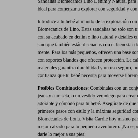
Sandalias Biomecanics Lino Denim y Natural para b
ideal para comenzar a explorar con seguridad y co
Introduce a tu bebé al mundo de la exploración con 
Biomecanics de Lino. Estas sandalias no solo son un
con su acabado en denim o lino natural y detalles e
sino que también están diseñadas con el bienestar d
mente. Para los más pequeños, ofrecen una base son 
con soportes blandos que ofrecen protección. La cal
materiales garantiza durabilidad y un uso seguro, p
confianza que tu bebé necesita para moverse librem
Posibles Combinaciones
:
Combínalas con un conju
jeans y camiseta, o un vestido veraniego para crear
adorable y cómodo para tu bebé.
Asegúrate de que 
primeros pasos con estilo y la máxima seguridad co
Biomecanics de Lona. Visita Carrile hoy mismo para
mejor calzado para tu pequeño aventurero. ¡No esp
darle lo mejor a sus pies!