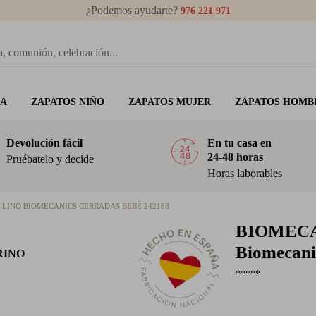
¿Podemos ayudarte?
976 221 971
ÑA
ZAPATOS NIÑO
ZAPATOS MUJER
ZAPATOS HOMB
Devolución fácil
En tu casa en
24-48 horas
Pruébatelo y decide
Horas laborables
 LINO BIOMECANICS CERRADAS BEBÉ 242188
BIOMEC
Biomecani
RINO
*****