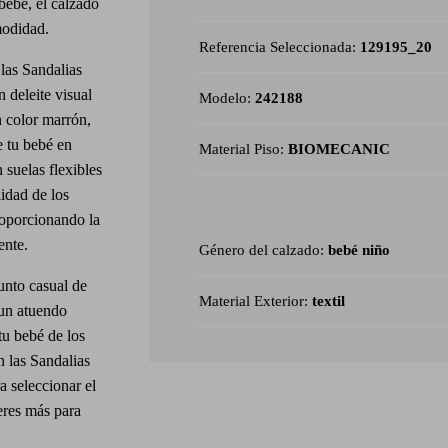
ebé, el calzado
modidad.
Referencia Seleccionada:
129195_20
las Sandalias
 deleite visual
Modelo:
242188
n color marrón,
e tu bebé en
Material Piso:
BIOMECANIC
suelas flexibles
idad de los
roporcionando la
ente.
Género del calzado:
bebé niño
nto casual de
Material Exterior:
textil
 un atuendo
tu bebé de los
n las Sandalias
 seleccionar el
eres más para