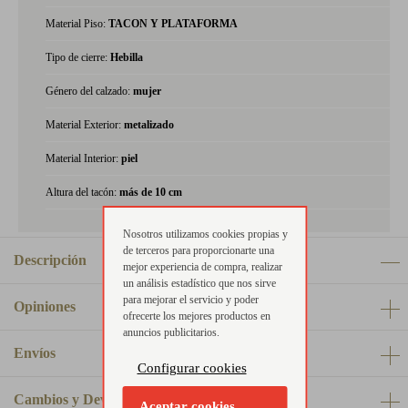
Material Piso:
TACON Y PLATAFORMA
Tipo de cierre:
Hebilla
Género del calzado:
mujer
Material Exterior:
metalizado
Material Interior:
piel
Altura del tacón:
más de 10 cm
Nosotros utilizamos cookies propias y
de terceros para proporcionarte una
Descripción
mejor experiencia de compra, realizar
un análisis estadístico que nos sirve
para mejorar el servicio y poder
Opiniones
ofrecerte los mejores productos en
anuncios publicitarios.
Envíos
Configurar cookies
Cambios y Devoluciones
Aceptar cookies