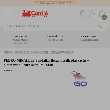
¿Podemos ayudarte?
976 221 971
0
Envío gratis
Devolución fácil
Comprar segura
Península y Baleares
Pruébatelo y decide
Seguridad certificada
A partir de 39 €
CARRILÉ
ZAPATOS MUJER
SANDALIAS MUJER
SANDALIAS MUJER TACÓN
SANDALIAS FIESTA METALIZADAS TACÓN Y PLATAFORMA PEDRO MIRALLES 18188
PEDRO MIRALLES
Sandalias fiesta metalizadas tacón y
plataforma Pedro Miralles 18188
*****