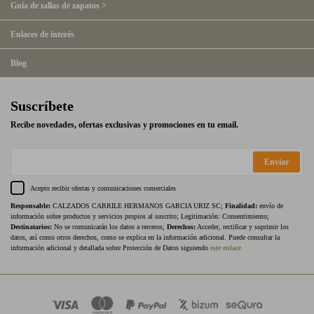
Guía de tallas de zapatos >
Enlaces de interés
Blog
Suscríbete
Recibe novedades, ofertas exclusivas y promociones en tu email.
Enviar
Acepto recibir ofertas y comunicaciones comerciales
Responsable:
CALZADOS CARRILE HERMANOS GARCIA URIZ SC;
Finalidad:
envío de
información sobre productos y servicios propios al suscrito; Legitimación: Consentimiento;
Destinatarios:
No se comunicarán los datos a terceros;
Derechos:
Acceder, rectificar y suprimir los
datos, así como otros derechos, como se explica en la información adicional. Puede consultar la
información adicional y detallada sobre Protección de Datos siguiendo
este enlace