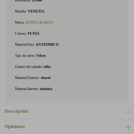
Referencia:
111904
Modelo:
VENETIA
Marca:
DONNA KARAN
Colores:
FUXIA
Material Piso:
ANATOMICO
Tipo de cierre:
Velcro
Género del calzado:
niña
Material Exterior:
charol
Material Interior:
sintético
Descripción
Opiniones