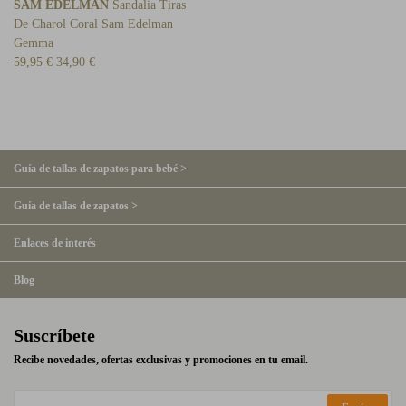
SAM EDELMAN
Sandalia Tiras
De Charol Coral Sam Edelman
Gemma
59,95 €
34,90 €
Guía de tallas de zapatos para bebé >
Guía de tallas de zapatos >
Enlaces de interés
Blog
Suscríbete
Recibe novedades, ofertas exclusivas y promociones en tu email.