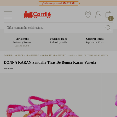
¿Podemos ayudarte?
976 221 971
0
Envío gratis
Devolución fácil
Comprar segura
Península y Baleares
Pruébatelo y decide
Seguridad certificada
A partir de 39 €
CARRILÉ
OUTLET
NIÑA OUTLET
SANDALIAS NIÑA OUTLET
SANDALIA TIRAS DE DONNA KARAN VENETIA
DONNA KARAN
Sandalia Tiras De Donna Karan Venetia
*****