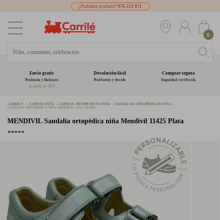
¿Podemos ayudarte?
976 221 971
0
Envío gratis
Devolución fácil
Comprar segura
Península y Baleares
Pruébatelo y decide
Seguridad certificada
A partir de 39 €
CARRILÉ
ZAPATOS NIÑA
ZAPATOS ORTOPÉDICOS NIÑA
SANDALIAS ORTOPÉDICAS NIÑA
SANDALIA ORTOPÉDICA NIÑA MENDIVIL 11425 PLATA
MENDIVIL
Sandalia ortopédica niña Mendivil 11425 Plata
*****