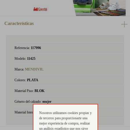
Características
Referencia:
117996
Modelo:
11425
Marca:
MENDIVIL
Colores:
PLATA
Material Piso:
BLOK
Género del calzado:
mujer
Material Interior:
piel
Nosotros utilizamos cookies propias y
de terceros para proporcionarte una
mejor experiencia de compra, realizar
un análisis estadístico que nos sirve