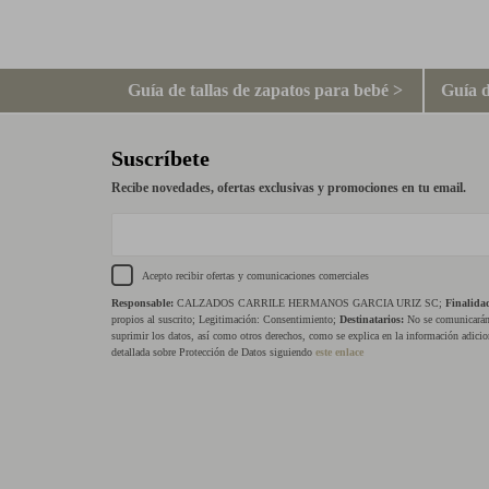
Guía de tallas de zapatos para bebé >
Guía d
Suscríbete
Recibe novedades, ofertas exclusivas y promociones en tu email.
Acepto recibir ofertas y comunicaciones comerciales
Responsable:
CALZADOS CARRILE HERMANOS GARCIA URIZ SC;
Finalida
propios al suscrito; Legitimación: Consentimiento;
Destinatarios:
No se comunicarán 
suprimir los datos, así como otros derechos, como se explica en la información adicio
detallada sobre Protección de Datos siguiendo
este enlace