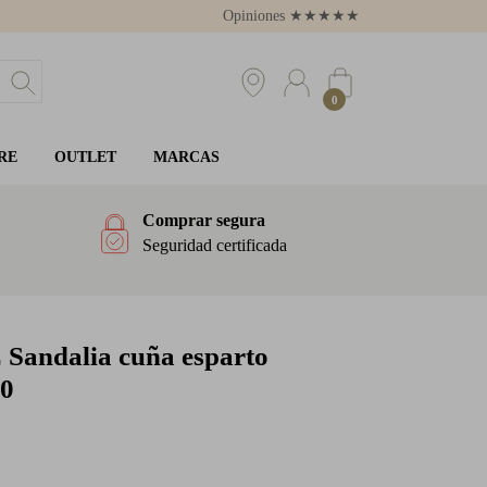
Opiniones
★
★
★
★
★
4.8
0
RE
OUTLET
MARCAS
Comprar segura
Seguridad certificada
E
Sandalia cuña esparto
10