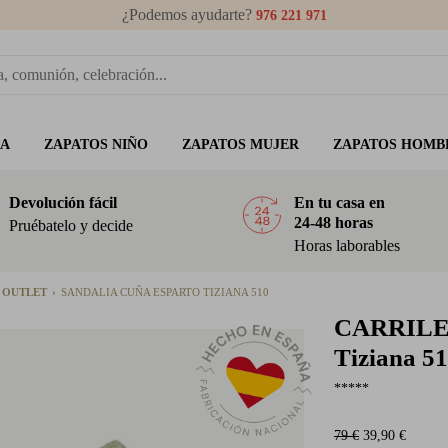
¿Podemos ayudarte?
976 221 971
ÑA
ZAPATOS NIÑO
ZAPATOS MUJER
ZAPATOS HOMB
Devolución fácil
En tu casa en
24-48 horas
Pruébatelo y decide
Horas laborables
R OUTLET
SANDALIA CUÑA ESPARTO TIZIANA 510
CARRIL
Tiziana 5
*****
79 €
39,90 €