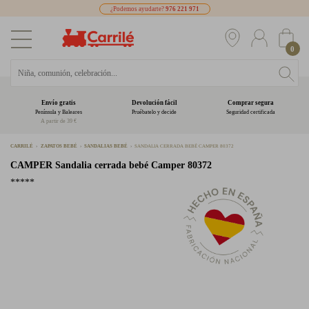
¿Podemos ayudarte?
976 221 971
0
Envío gratis
Devolución fácil
Comprar segura
Península y Baleares
Pruébatelo y decide
Seguridad certificada
A partir de 39 €
CARRILÉ
ZAPATOS BEBÉ
SANDALIAS BEBÉ
SANDALIA CERRADA BEBÉ CAMPER 80372
CAMPER
Sandalia cerrada bebé Camper 80372
*****