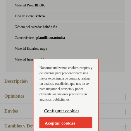
Material Piso:
BLOK
Tipo de cierre:
Velcro
Género del calzado:
bebé niño
Características:
plantilla anatómica
Material Exterior:
napa
Material Interior:
piel
Nosotros utilizamos cookies propias y
de terceros para proporcionarte una
mejor experiencia de compra, realizar
Descripción
un análisis estadístico que nos sirve
para mejorar el servicio y poder
ofrecerte los mejores productos en
Opiniones
anuncios publicitarios.
Configurar cookies
Envíos
Aceptar cookies
Cambios y Devoluciones