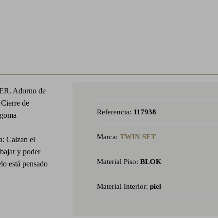
SER. Adorno de
 Cierre de
Referencia:
117938
e goma
Marca:
TWIN SET
a: Calzan el
bajar y poder
Material Piso:
BLOK
elo está pensado
Material Interior:
piel