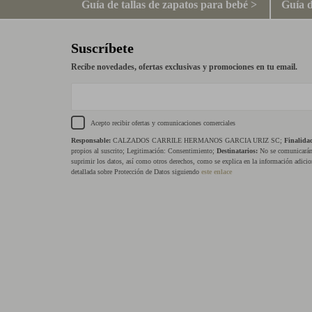
Guía de tallas de zapatos para bebé >
Guía d
Suscríbete
Recibe novedades, ofertas exclusivas y promociones en tu email.
Acepto recibir ofertas y comunicaciones comerciales
Responsable:
CALZADOS CARRILE HERMANOS GARCIA URIZ SC;
Finalida
propios al suscrito; Legitimación: Consentimiento;
Destinatarios:
No se comunicarán 
suprimir los datos, así como otros derechos, como se explica en la información adicio
detallada sobre Protección de Datos siguiendo
este enlace