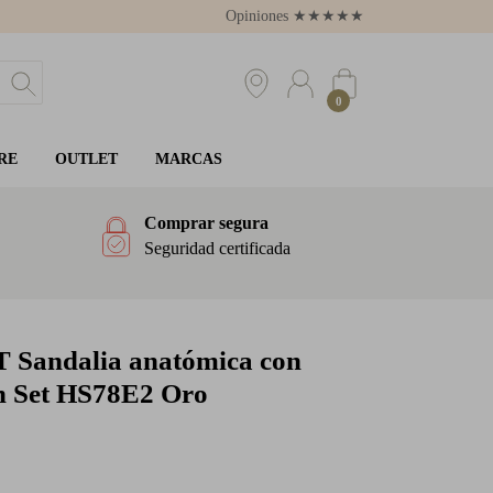
Opiniones
★
★
★
★
★
4.8
0
RE
OUTLET
MARCAS
Comprar segura
Seguridad certificada
T
Sandalia anatómica con
in Set HS78E2 Oro