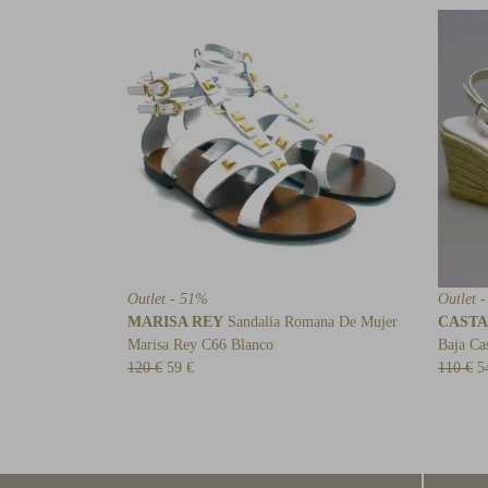
Outlet - 51%
Outlet 
MARISA REY
Sandalia Romana De Mujer
CAST
Marisa Rey C66 Blanco
Baja Ca
120 €
59 €
110 €
5