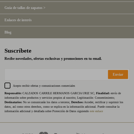
Guía de tallas de zapatos >
Enlaces de interés
Blog
Suscríbete
Recibe novedades, ofertas exclusivas y promociones en tu email.
Enviar
Acepto recibir ofertas y comunicaciones comerciales
Responsable:
CALZADOS CARRILE HERMANOS GARCIA URIZ SC;
Finalidad:
envío de
información sobre productos y servicios propios al suscrito; Legitimación: Consentimiento;
Destinatarios:
No se comunicarán los datos a terceros;
Derechos:
Acceder, rectificar y suprimir los
datos, así como otros derechos, como se explica en la información adicional. Puede consultar la
información adicional y detallada sobre Protección de Datos siguiendo
este enlace