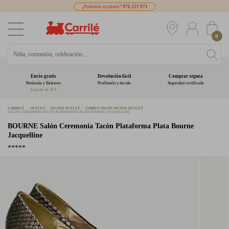
¿Podemos ayudarte?
976 221 971
0
Envío gratis
Devolución fácil
Comprar segura
Península y Baleares
Pruébatelo y decide
Seguridad certificada
A partir de 39 €
CARRILÉ
OUTLET
MUJER OUTLET
ZAPATO TACÓN MUJER OUTLET
SALÓN CEREMONIA TACÓN PLATAFORMA PLATA BOURNE JACQUELLINE
BOURNE
Salón Ceremonia Tacón Plataforma Plata Bourne
Jacquelline
*****