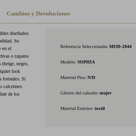
Cambios y Devoluciones
ibles diseñados
odidad. Su
Referencia Seleccionada:
MOD-2844
e en el
tivas o zapatos
Modelo:
SOPHIA
s (beige, negro,
lquier look
Material Piso:
N/D
s formales. Si
s calcetines
Género del calzado:
mujer
date de los
Material Exterior:
textil