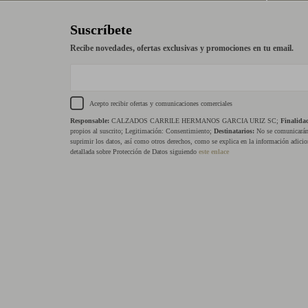
Suscríbete
Recibe novedades, ofertas exclusivas y promociones en tu email.
Acepto recibir ofertas y comunicaciones comerciales
Responsable:
CALZADOS CARRILE HERMANOS GARCIA URIZ SC;
Finalida
propios al suscrito; Legitimación: Consentimiento;
Destinatarios:
No se comunicarán 
suprimir los datos, así como otros derechos, como se explica en la información adicio
detallada sobre Protección de Datos siguiendo
este enlace