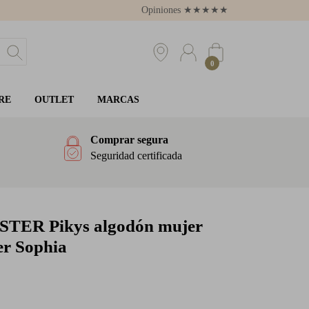
Opiniones
★
★
★
★
★
4.8
0
RE
OUTLET
MARCAS
Comprar segura
Seguridad certificada
STER
Pikys algodón mujer
er Sophia