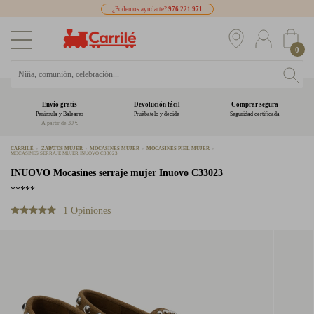
¿Podemos ayudarte?
976 221 971
0
Envío gratis
Devolución fácil
Comprar segura
Península y Baleares
Pruébatelo y decide
Seguridad certificada
A partir de 39 €
CARRILÉ
ZAPATOS MUJER
MOCASINES MUJER
MOCASINES PIEL MUJER
MOCASINES SERRAJE MUJER INUOVO C33023
INUOVO
Mocasines serraje mujer Inuovo C33023
*****
1 Opiniones