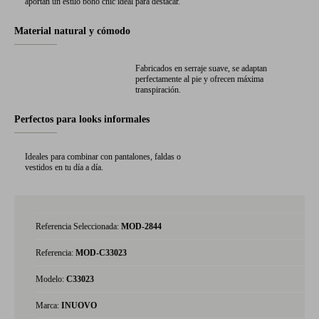
aportan un estilo boho chic ideal para destacar.
Material natural y cómodo
Fabricados en serraje suave, se adaptan
perfectamente al pie y ofrecen máxima
transpiración.
Perfectos para looks informales
Ideales para combinar con pantalones, faldas o
vestidos en tu día a día.
Referencia Seleccionada:
MOD-2844
Referencia:
MOD-C33023
Modelo:
C33023
Marca:
INUOVO