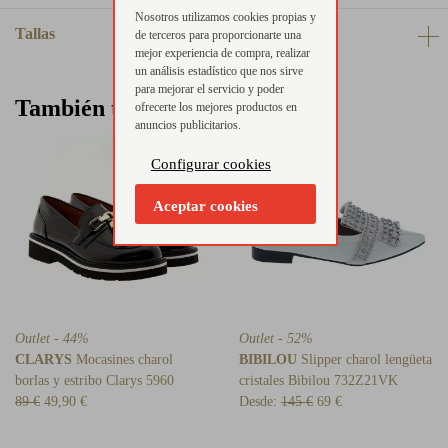
Nosotros utilizamos cookies propias y
Tallas
de terceros para proporcionarte una
mejor experiencia de compra, realizar
un análisis estadístico que nos sirve
para mejorar el servicio y poder
También te puede interesar
ofrecerte los mejores productos en
anuncios publicitarios.
Configurar cookies
Aceptar cookies
Outlet - 44%
Outlet - 52%
CLARYS
Mocasines charol
BIBILOU
Slipper charol lengüeta
borlas y estribo Clarys 5960
cristales Bibilou 732Z21VK
89 €
49,90 €
Desde:
145 €
69 €