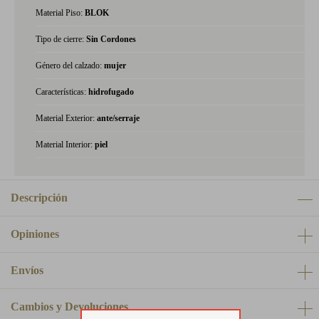
Material Piso:
BLOK
Tipo de cierre:
Sin Cordones
Género del calzado:
mujer
Características:
hidrofugado
Material Exterior:
ante/serraje
Material Interior:
piel
Descripción
Opiniones
Envíos
Cambios y Devoluciones