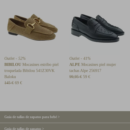
Outlet - 52%
Outlet - 41%
BIBILOU
Mocasines estribo piel
ALPE
Mocasines piel mujer
troquelada Bibilou 541Z30VK
tachas Alpe 256917
Baloku
99,95 €
59 €
145 €
69 €
Guía de tallas de zapatos para bebé >
Guía de tallas de zapatos >