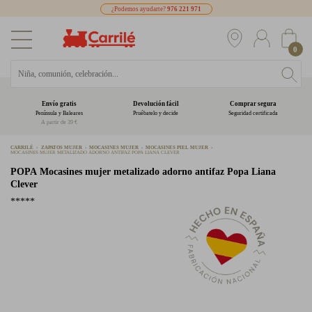
¿Podemos ayudarte?
976 221 971
0
Envío gratis
Devolución fácil
Comprar segura
Península y Baleares
Pruébatelo y decide
Seguridad certificada
A partir de 39 €
CARRILÉ
ZAPATOS MUJER
MOCASINES MUJER
MOCASINES PIEL MUJER
MOCASINES MUJER METALIZADO ADORNO ANTIFAZ POPA LIANA CLEVER
POPA
Mocasines mujer metalizado adorno antifaz Popa Liana
Clever
*****