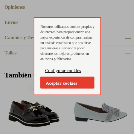
Opiniones
Envíos
Nosotros utilizamos cookies propias y
de terceros para proporcionarte una
Cambios y Devoluciones
mejor experiencia de compra, realizar
un análisis estadístico que nos sirve
para mejorar el servicio y poder
Tallas
ofrecerte los mejores productos en
anuncios publicitarios.
Configurar cookies
También te puede interesar
Aceptar cookies