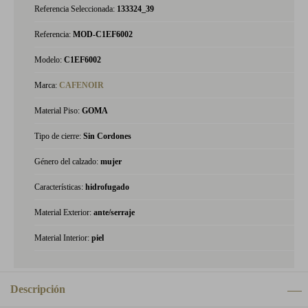
Referencia Seleccionada:
133324_39
Referencia:
MOD-C1EF6002
Modelo:
C1EF6002
Marca:
CAFENOIR
Material Piso:
GOMA
Tipo de cierre:
Sin Cordones
Género del calzado:
mujer
Características:
hidrofugado
Material Exterior:
ante/serraje
Material Interior:
piel
Descripción