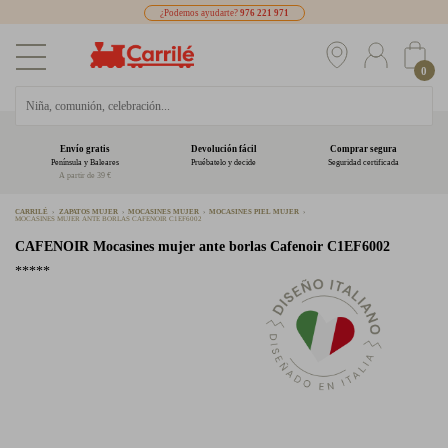
¿Podemos ayudarte?
976 221 971
0
Envío gratis
Devolución fácil
Comprar segura
Península y Baleares
Pruébatelo y decide
Seguridad certificada
A partir de 39 €
CARRILÉ
ZAPATOS MUJER
MOCASINES MUJER
MOCASINES PIEL MUJER
MOCASINES MUJER ANTE BORLAS CAFENOIR C1EF6002
CAFENOIR
Mocasines mujer ante borlas Cafenoir C1EF6002
*****