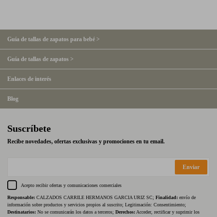
Guía de tallas de zapatos para bebé >
Guía de tallas de zapatos >
Enlaces de interés
Blog
Suscríbete
Recibe novedades, ofertas exclusivas y promociones en tu email.
Enviar
Acepto recibir ofertas y comunicaciones comerciales
Responsable:
CALZADOS CARRILE HERMANOS GARCIA URIZ SC;
Finalidad:
envío de
información sobre productos y servicios propios al suscrito; Legitimación: Consentimiento;
Destinatarios:
No se comunicarán los datos a terceros;
Derechos:
Acceder, rectificar y suprimir los