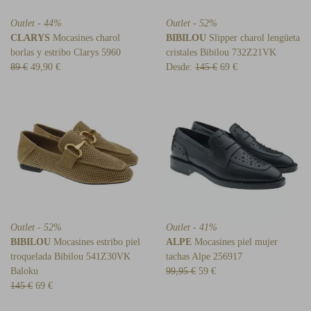
Outlet - 44%
Outlet - 52%
CLARYS
Mocasines charol
BIBILOU
Slipper charol lengüeta
borlas y estribo Clarys 5960
cristales Bibilou 732Z21VK
89 €
49,90 €
Desde:
145 €
69 €
Outlet - 52%
Outlet - 41%
BIBILOU
Mocasines estribo piel
ALPE
Mocasines piel mujer
troquelada Bibilou 541Z30VK
tachas Alpe 256917
Baloku
99,95 €
59 €
145 €
69 €