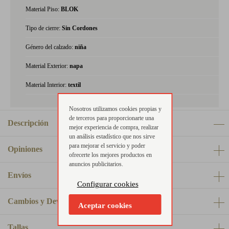
Material Piso:
BLOK
Tipo de cierre:
Sin Cordones
Género del calzado:
niña
Material Exterior:
napa
Material Interior:
textil
Nosotros utilizamos cookies propias y
de terceros para proporcionarte una
Descripción
mejor experiencia de compra, realizar
un análisis estadístico que nos sirve
para mejorar el servicio y poder
Opiniones
ofrecerte los mejores productos en
anuncios publicitarios.
Envíos
Configurar cookies
Cambios y Devoluciones
Aceptar cookies
Tallas