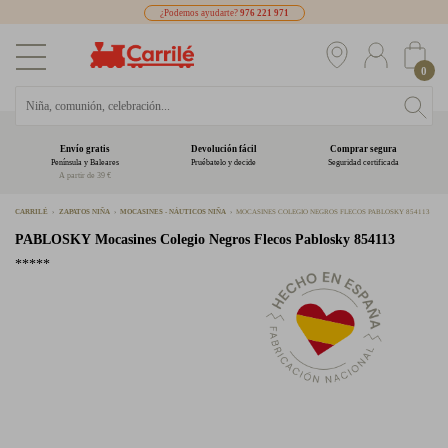
¿Podemos ayudarte?
976 221 971
0
Envío gratis
Devolución fácil
Comprar segura
Península y Baleares
Pruébatelo y decide
Seguridad certificada
A partir de 39 €
CARRILÉ
ZAPATOS NIÑA
MOCASINES - NÁUTICOS NIÑA
MOCASINES COLEGIO NEGROS FLECOS PABLOSKY 854113
PABLOSKY
Mocasines Colegio Negros Flecos Pablosky 854113
*****