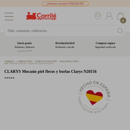
¿Podemos ayudarte?
976 221 971
0
Envío gratis
Devolución fácil
Comprar segura
Península y Baleares
Pruébatelo y decide
Seguridad certificada
A partir de 39 €
CARRILÉ
ZAPATOS NIÑO
ZAPATO VESTIR NIÑO
MOCASINES NIÑO
MOCASÍN PIEL FLECOS Y BORLAS CLARYS N20156
CLARYS
Mocasín piel flecos y borlas Clarys N20156
*****