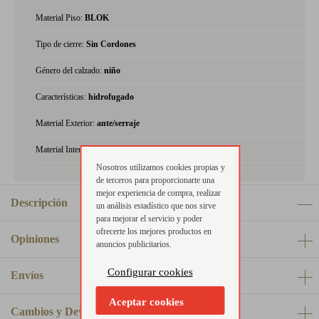
Material Piso:
BLOK
Tipo de cierre:
Sin Cordones
Género del calzado:
niño
Características:
hidrofugado
Material Exterior:
ante/serraje
Material Interior:
piel
Nosotros utilizamos cookies propias y
de terceros para proporcionarte una
mejor experiencia de compra, realizar
Descripción
un análisis estadístico que nos sirve
para mejorar el servicio y poder
ofrecerte los mejores productos en
Opiniones
anuncios publicitarios.
Configurar cookies
Envíos
Aceptar cookies
Cambios y Devoluciones