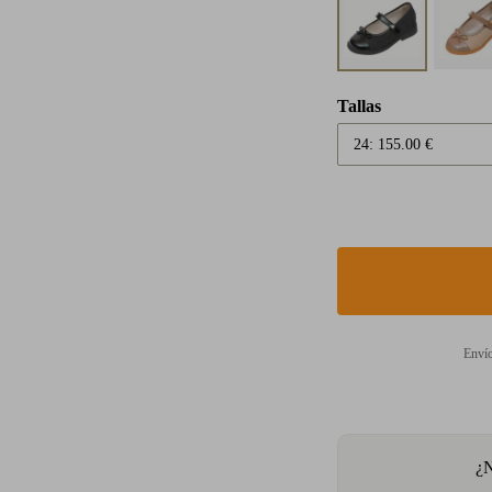
Tallas
Envío
¿N