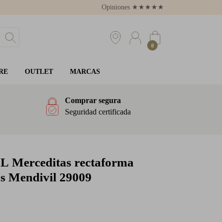
Opiniones
★
★
★
★
★
4.8
0
RE
OUTLET
MARCAS
Comprar segura
Seguridad certificada
IL
Merceditas rectaforma
as Mendivil 29009