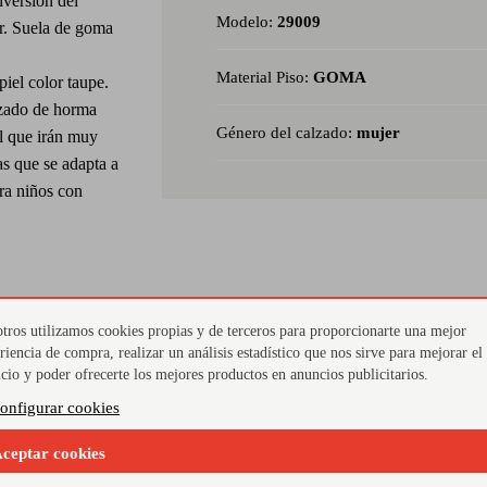
nversión del
Modelo:
29009
or. Suela de goma
Material Piso:
GOMA
piel color taupe.
alzado de horma
Género del calzado:
mujer
el que irán muy
as que se adapta a
ra niños con
tacto con
tros utilizamos cookies propias y de terceros para proporcionarte una mejor
 este calzado
riencia de compra, realizar un análisis estadístico que nos sirve para mejorar el
Ia - normativa
icio y poder ofrecerte los mejores productos en anuncios publicitarios.
experimentado de
onfigurar cookies
adaptación es
ceptar cookies