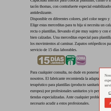
Capacidad interior para colocar plantillas, cuñas o i
tacón thomas, con contrafuerte especial estabilizad
antideslizante.
Disponible en diferentes colores, piel color negro y 
Elige estas merceditas para tu hija si necesita un c
recta o plantillas, llevando el pie muy sujeto y con 
bien calzadas. Una merceditas especial para plantill
los movimientos al caminar. Zapatos ortópedicos pa
servicio de 15 días laborables.
Para cualquier consulta, no dude en ponerse en con
Noso
nosotros. El fabricante recomienda la adaptación de
expe
terapéutico para plantillas (producto sanitario clase 
serv
europea) por profesionales sanitarios y/o personal 
C
tiendas especializadas. Ante cualquier problema de 
necesario acudir a estos profesionales.
A