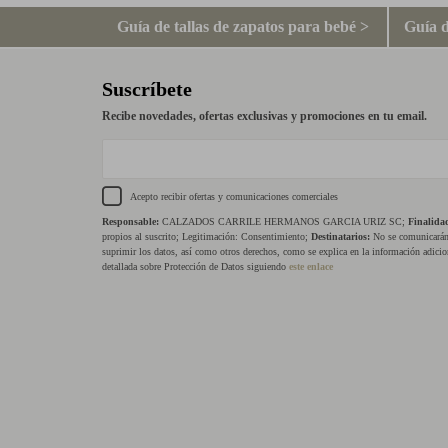
Guía de tallas de zapatos para bebé >
Guía d
Suscríbete
Recibe novedades, ofertas exclusivas y promociones en tu email.
Acepto recibir ofertas y comunicaciones comerciales
Responsable:
CALZADOS CARRILE HERMANOS GARCIA URIZ SC;
Finalida
propios al suscrito; Legitimación: Consentimiento;
Destinatarios:
No se comunicarán 
suprimir los datos, así como otros derechos, como se explica en la información adicio
detallada sobre Protección de Datos siguiendo
este enlace