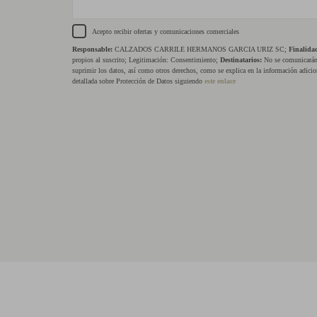
Acepto recibir ofertas y comunicaciones comerciales
Responsable:
CALZADOS CARRILE HERMANOS GARCIA URIZ SC;
Finalida
propios al suscrito; Legitimación: Consentimiento;
Destinatarios:
No se comunicarán 
suprimir los datos, así como otros derechos, como se explica en la información adicio
detallada sobre Protección de Datos siguiendo
este enlace