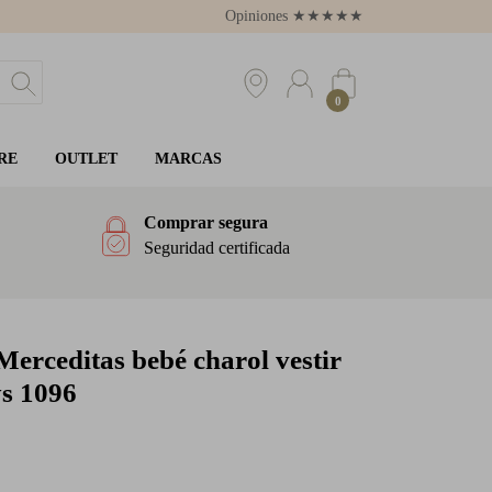
Opiniones
★
★
★
★
★
4.8
0
RE
OUTLET
MARCAS
Comprar segura
Seguridad certificada
erceditas bebé charol vestir
ys 1096