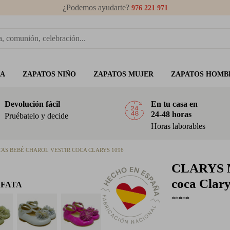
¿Podemos ayudarte?
976 221 971
ÑA
ZAPATOS NIÑO
ZAPATOS MUJER
ZAPATOS HOMB
Devolución fácil
En tu casa en
24-48 horas
Pruébatelo y decide
Horas laborables
AS BEBÉ CHAROL VESTIR COCA CLARYS 1096
CLARYS
M
coca Clar
AFATA
*****