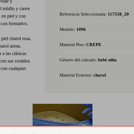
estir y
tobillo y cierre
Referencia Seleccionada:
117558_20
 en piel y con
l con formativo.
Modelo:
1096
 piel charol rosa,
Material Piso:
CREPE
harol arena.
 a las clásicas
Género del calzado:
bebé niña
 con sus vestidos
 con cualquier
Material Exterior:
charol