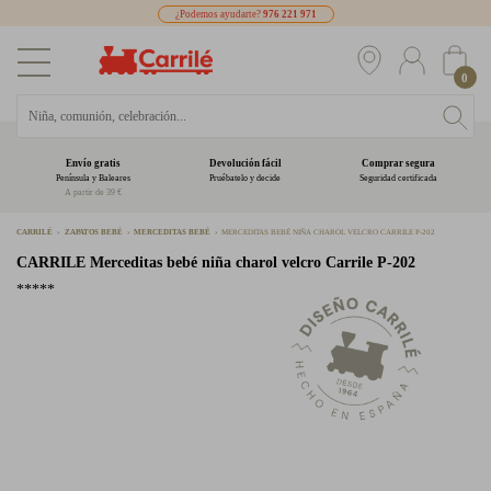
¿Podemos ayudarte?
976 221 971
0
Envío gratis
Devolución fácil
Comprar segura
Península y Baleares
Pruébatelo y decide
Seguridad certificada
A partir de 39 €
CARRILÉ
ZAPATOS BEBÉ
MERCEDITAS BEBÉ
MERCEDITAS BEBÉ NIÑA CHAROL VELCRO CARRILE P-202
CARRILE
Merceditas bebé niña charol velcro Carrile P-202
*****