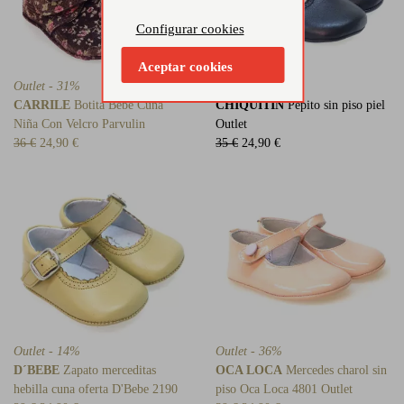
Configurar cookies
Aceptar cookies
Outlet - 31%
Outlet - 29%
CARRILE
Botita Bebe Cuna
CHIQUITIN
Pepito sin piso piel
Niña Con Velcro Parvulin
Outlet
36 €
24,90 €
35 €
24,90 €
Outlet - 14%
Outlet - 36%
D´BEBE
Zapato merceditas
OCA LOCA
Mercedes charol sin
hebilla cuna oferta D'Bebe 2190
piso Oca Loca 4801 Outlet