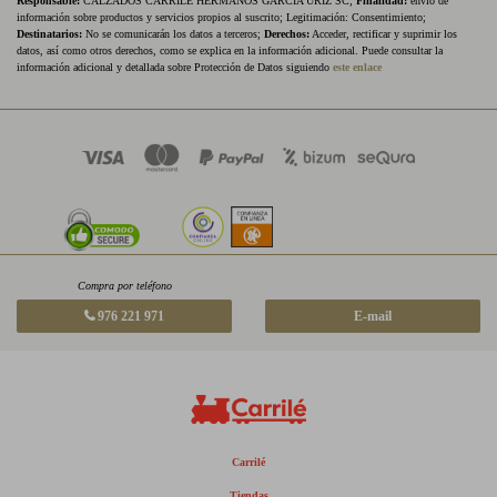
Responsable:
CALZADOS CARRILE HERMANOS GARCIA URIZ SC;
Finalidad:
envío de
información sobre productos y servicios propios al suscrito; Legitimación: Consentimiento;
Destinatarios:
No se comunicarán los datos a terceros;
Derechos:
Acceder, rectificar y suprimir los
datos, así como otros derechos, como se explica en la información adicional. Puede consultar la
información adicional y detallada sobre Protección de Datos siguiendo
este enlace
Compra por teléfono
976 221 971
E-mail
Carrilé
Tiendas