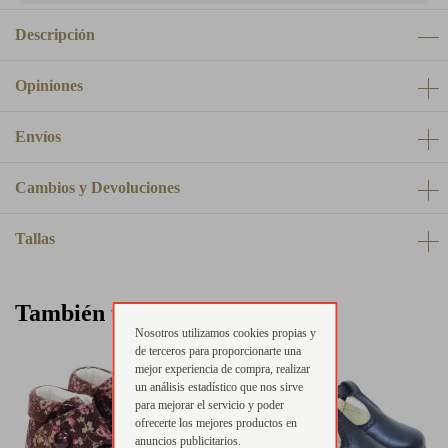
Descripción
Opiniones
Envíos
Cambios y Devoluciones
Tallas
También te puede interesar
Nosotros utilizamos cookies propias y
de terceros para proporcionarte una
mejor experiencia de compra, realizar
un análisis estadístico que nos sirve
para mejorar el servicio y poder
ofrecerte los mejores productos en
anuncios publicitarios.