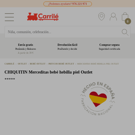
¿Podemos ayudarte?
976 221 971
0
Envío gratis
Devolución fácil
Comprar segura
Península y Baleares
Pruébatelo y decide
Seguridad certificada
A partir de 39 €
CARRILÉ
OUTLET
BEBÉ OUTLET
PATUCOS BEBÉ OUTLET
MERCEDITAS BEBÉ HEBILLA PIEL OUTLET
CHIQUITIN
Merceditas bebé hebilla piel Outlet
*****