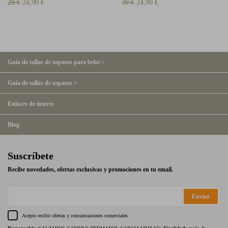
29 €
24,90 €
39 €
24,90 €
Guía de tallas de zapatos para bebé >
Guía de tallas de zapatos >
Enlaces de interés
Blog
Suscríbete
Recibe novedades, ofertas exclusivas y promociones en tu email.
Enviar
Acepto recibir ofertas y comunicaciones comerciales