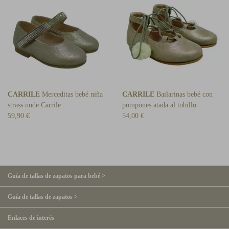
CARRILE
Merceditas bebé niña
CARRILE
Bailarinas bebé con
strass nude Carrile
pompones atada al tobillo
59,90 €
54,00 €
Guía de tallas de zapatos para bebé >
Guía de tallas de zapatos >
Enlaces de interés