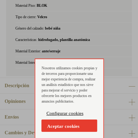
Material Piso:
BLOK
Tipo de cierre:
Velcro
Género del calzado:
bebé niña
Características:
hidrofugado, plantilla anatómica
Material Exterior:
ante/serraje
Material Interior:
piel
Nosotros utilizamos cookies propias y
de terceros para proporcionarte una
mejor experiencia de compra, realizar
un análisis estadístico que nos sirve
Descripción
para mejorar el servicio y poder
ofrecerte los mejores productos en
Opiniones
anuncios publicitarios.
Configurar cookies
Envíos
Aceptar cookies
Cambios y Devoluciones