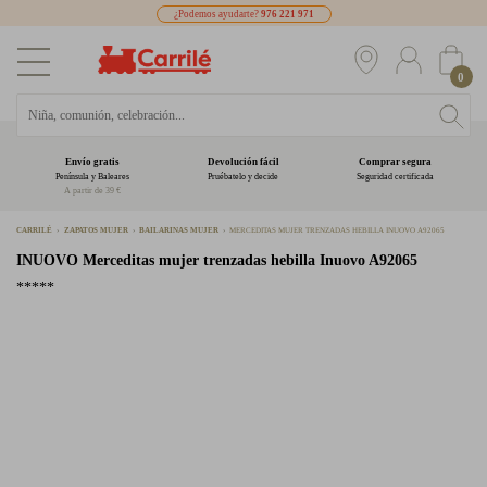
¿Podemos ayudarte?
976 221 971
0
Envío gratis
Devolución fácil
Comprar segura
Península y Baleares
Pruébatelo y decide
Seguridad certificada
A partir de 39 €
CARRILÉ
ZAPATOS MUJER
BAILARINAS MUJER
MERCEDITAS MUJER TRENZADAS HEBILLA INUOVO A92065
INUOVO
Merceditas mujer trenzadas hebilla Inuovo A92065
*****