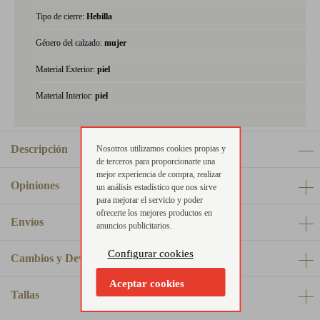
Tipo de cierre:
Hebilla
Género del calzado:
mujer
Material Exterior:
piel
Material Interior:
piel
Descripción
Nosotros utilizamos cookies propias y
de terceros para proporcionarte una
mejor experiencia de compra, realizar
Opiniones
un análisis estadístico que nos sirve
para mejorar el servicio y poder
ofrecerte los mejores productos en
Envíos
anuncios publicitarios.
Configurar cookies
Cambios y Devoluciones
Aceptar cookies
Tallas