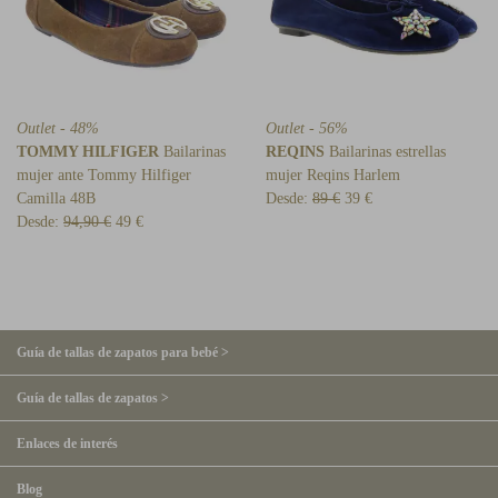
Outlet - 48%
Outlet - 56%
TOMMY HILFIGER
Bailarinas
REQINS
Bailarinas estrellas
mujer ante Tommy Hilfiger
mujer Reqins Harlem
Camilla 48B
Desde:
89 €
39 €
Desde:
94,90 €
49 €
Guía de tallas de zapatos para bebé >
Guía de tallas de zapatos >
Enlaces de interés
Blog