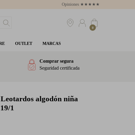
Opiniones
★
★
★
★
★
4.8
0
RE
OUTLET
MARCAS
Comprar segura
Seguridad certificada
Leotardos algodón niña
19/1