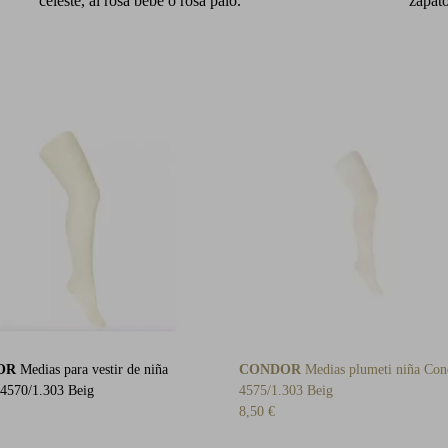
celeste, al rosa bebé o rosa palo.
zapato
OR
Medias para vestir de niña
CONDOR
Medias plumeti niña Con
4570/1.303 Beig
4575/1.303 Beig
8,50 €