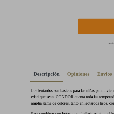
Envío
Descripción
Opiniones
Envíos
Los leotardos son básicos para las niñas para invier
edad que sean. CONDOR cuenta toda las temporad
amplia gama de colores, tanto en leotarods lisos, c
Para combinar con botas y con bailarinas, elige el 