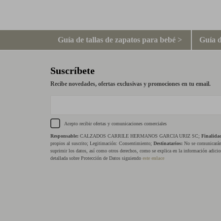
Guía de tallas de zapatos para bebé >
Guía d
Suscríbete
Recibe novedades, ofertas exclusivas y promociones en tu email.
Acepto recibir ofertas y comunicaciones comerciales
Responsable:
CALZADOS CARRILE HERMANOS GARCIA URIZ SC;
Finalida
propios al suscrito; Legitimación: Consentimiento;
Destinatarios:
No se comunicarán 
suprimir los datos, así como otros derechos, como se explica en la información adicio
detallada sobre Protección de Datos siguiendo
este enlace