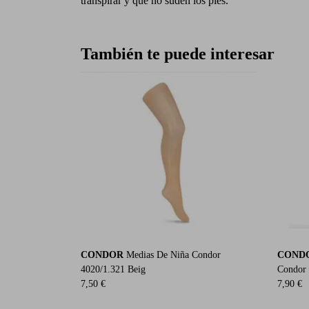
transpirar y que no suden los pies.
También te puede interesar
CONDOR
Medias De Niña Condor
COND
4020/1.321 Beig
Condor 
7,50 €
7,90 €