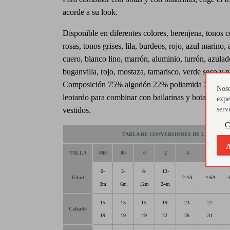
acorde a su look.
Disponible en diferentes colores, berenjena, tonos c
rosas, tonos grises, lila, burdeos, rojo, azul marino, 
cuero, blanco lino, marrón, aluminio, turrón, azulad
buganvilla, rojo, mostaza, tamarisco, verde seco y n
Composición 75% algodón 22% poliamida 3% elast
Noso
leotardo para combinar con bailarinas y botas este i
expe
serv
vestidos.
C
TABLA DE CONVERSIONES DE LA MARCA
A
TALLA
000
00
0
2
4
6
0-
3-
6-
12-
Edad
2-4A
4-6A
3m
6m
12m
24m
15-
15-
15-
19-
23-
27-
Calzado
19
19
19
22
26
31