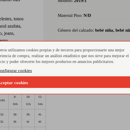
Modelo:
2019/1
Material Piso:
N/D
elestes, tonos
azul azafata,
Género del calzado:
bebé niña, bebé ni
o, jeans,
egro.
Material Exterior:
textil
ano lycra. Un
tros utilizamos cookies propias y de terceros para proporcionarte una mejor
nvierno para sus
riencia de compra, realizar un análisis estadístico que nos sirve para mejorar el
icio y poder ofrecerte los mejores productos en anuncios publicitarios.
onfigurar cookies
 CÓNDOR
ceptar cookies
8
10
12
14
8-
10-
12-
6-8A
10A
12A
14A
32-
36-
39-
41-
35
39
41
43