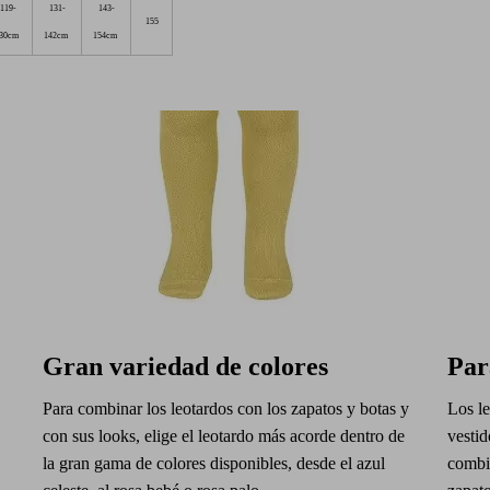
119-
131-
143-
155
30cm
142cm
154cm
Gran variedad de colores
Par
Para combinar los leotardos con los zapatos y botas y
Los le
con sus looks, elige el leotardo más acorde dentro de
vestid
la gran gama de colores disponibles, desde el azul
combi