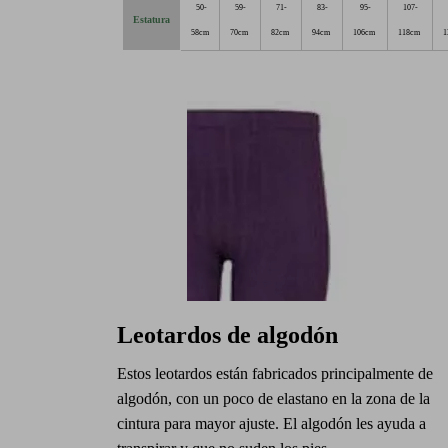
50-
59-
71-
83-
95-
107-
Estatura
58cm
70cm
82cm
94cm
106cm
118cm
1
Leotardos de algodón
Estos leotardos están fabricados principalmente de
algodón, con un poco de elastano en la zona de la
cintura para mayor ajuste. El algodón les ayuda a