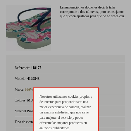
La numeración es doble, es decir la talla
corresponde a dos números, pero aconsejamos
que queden ajustadas para que no se descalcen.
Referencia:
118177
Modelo:
4129848
Marca:
HAVAIANAS
Nosotros utilizamos cookies propias y
Colores:
MULTICOLOR
de terceros para proporcionarte una
mejor experiencia de compra, realizar
Material Piso:
GOMA
un análisis estadístico que nos sirve
para mejorar el servicio y poder
Tipo de cierre:
Sin Cordones
ofrecerte los mejores productos en
anuncios publicitarios.