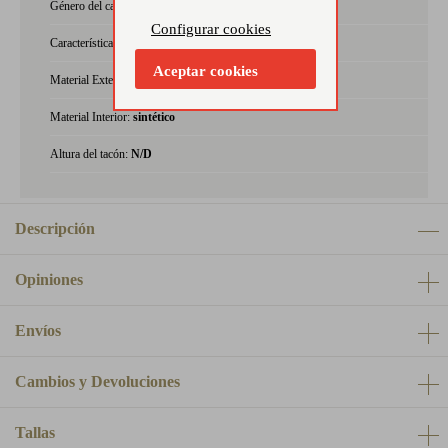
Género del calzado:
mujer
Configurar cookies
Características:
N/D
Aceptar cookies
Material Exterior:
goma/caucho
Material Interior:
sintético
Altura del tacón:
N/D
Descripción
Opiniones
Envíos
Cambios y Devoluciones
Tallas