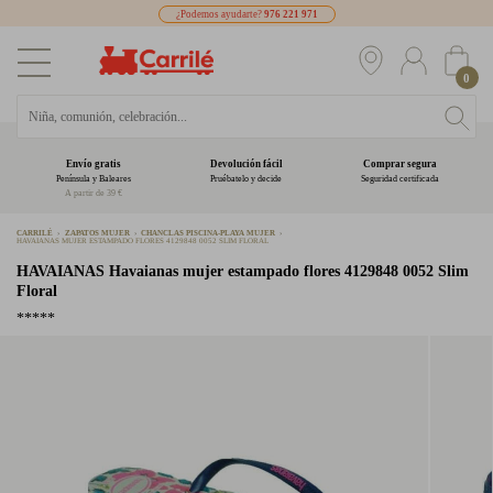
¿Podemos ayudarte?
976 221 971
0
Envío gratis
Devolución fácil
Comprar segura
Península y Baleares
Pruébatelo y decide
Seguridad certificada
A partir de 39 €
CARRILÉ
ZAPATOS MUJER
CHANCLAS PISCINA-PLAYA MUJER
HAVAIANAS MUJER ESTAMPADO FLORES 4129848 0052 SLIM FLORAL
HAVAIANAS
Havaianas mujer estampado flores 4129848 0052 Slim
Floral
*****