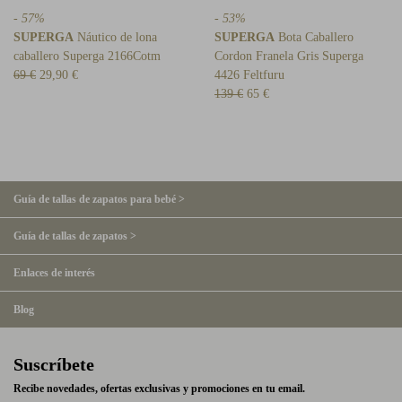
- 57%
- 53%
SUPERGA
Náutico de lona
SUPERGA
Bota Caballero
caballero Superga 2166Cotm
Cordon Franela Gris Superga
69 €
29,90 €
4426 Feltfuru
139 €
65 €
Guía de tallas de zapatos para bebé >
Guía de tallas de zapatos >
Enlaces de interés
Blog
Suscríbete
Recibe novedades, ofertas exclusivas y promociones en tu email.