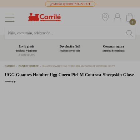
¿Podemos ayudarte?
976 221 971
0
Envío gratis
Devolución fácil
Comprar segura
Península y Baleares
Pruébatelo y decide
Seguridad certificada
A partir de 39 €
CARRILÉ
ZAPATOS HOMBRE
GUANTES HOMBRE UGG CUERO PIEL M CONTRAST SHEEPSKIN GLOVE
UGG
Guantes Hombre Ugg Cuero Piel M Contrast Sheepskin Glove
*****