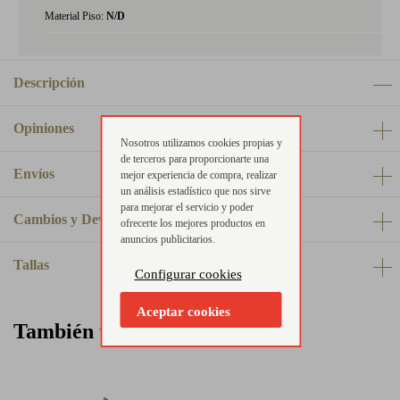
Material Piso:
N/D
Descripción
Opiniones
Nosotros utilizamos cookies propias y
de terceros para proporcionarte una
Envíos
mejor experiencia de compra, realizar
un análisis estadístico que nos sirve
para mejorar el servicio y poder
Cambios y Devoluciones
ofrecerte los mejores productos en
anuncios publicitarios.
Tallas
Configurar cookies
Aceptar cookies
También te puede interesar