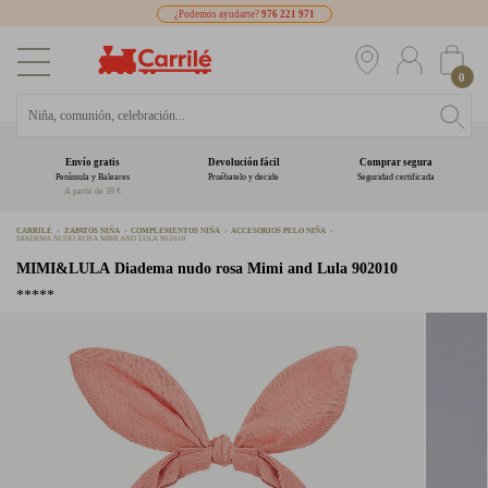
¿Podemos ayudarte?
976 221 971
0
Envío gratis
Devolución fácil
Comprar segura
Península y Baleares
Pruébatelo y decide
Seguridad certificada
A partir de 39 €
CARRILÉ
ZAPATOS NIÑA
COMPLEMENTOS NIÑA
ACCESORIOS PELO NIÑA
DIADEMA NUDO ROSA MIMI AND LULA 902010
MIMI&LULA
Diadema nudo rosa Mimi and Lula 902010
*****