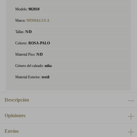
Modelo:
902010
Marca:
MIMI&LULA
Tallas:
N/D
Colores:
ROSA-PALO
Material Piso:
N/D
Género del calzado:
niña
Material Exterior:
textil
Descripción
Opiniones
Envíos