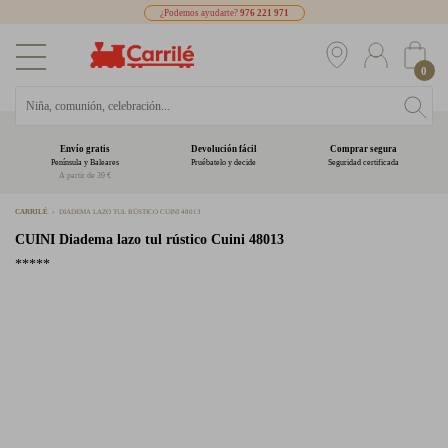
¿Podemos ayudarte?
976 221 971
0
Envío gratis
Devolución fácil
Comprar segura
Península y Baleares
Pruébatelo y decide
Seguridad certificada
A partir de 39 €
CARRILÉ
DIADEMA LAZO TUL RÚSTICO CUINI 48013
CUINI
Diadema lazo tul rústico Cuini 48013
*****