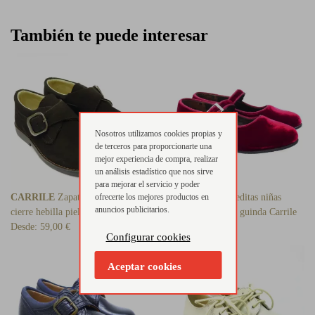
También te puede interesar
Nosotros utilizamos cookies propias y
de terceros para proporcionarte una
mejor experiencia de compra, realizar
un análisis estadístico que nos sirve
para mejorar el servicio y poder
CARRILE
Zapato vestir niño
ofrecerte los mejores productos en
CARRILE
Merceditas niñas
anuncios publicitarios.
cierre hebilla piel marrón
hebilla terciopelo guinda Carrile
Desde:
59,00 €
54,00 €
Configurar cookies
Aceptar cookies