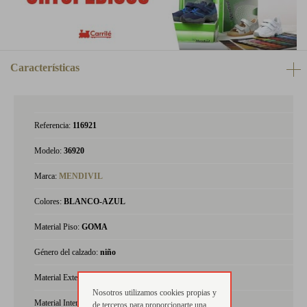
Características
Referencia:
116921
Modelo:
36920
Marca:
MENDIVIL
Colores:
BLANCO-AZUL
Material Piso:
GOMA
Género del calzado:
niño
Material Exterior:
napa
Nosotros utilizamos cookies propias y
Material Interior:
piel
de terceros para proporcionarte una