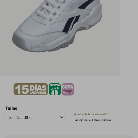
Tallas
¿Cuál es la talla adecuada?
Consejos talla: Calza el número