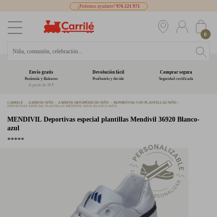
¿Podemos ayudarte?
976 221 971
0
Envío gratis
Devolución fácil
Comprar segura
Península y Baleares
Pruébatelo y decide
Seguridad certificada
A partir de 39 €
CARRILÉ
ZAPATOS NIÑO
ZAPATOS ORTOPÉDICOS NIÑO
DEPORTIVAS CON PLANTILLAS NIÑO
DEPORTIVAS ESPECIAL PLANTILLAS MENDIVIL 36920 BLANCO-AZUL
MENDIVIL
Deportivas especial plantillas Mendivil 36920 Blanco-
azul
*****